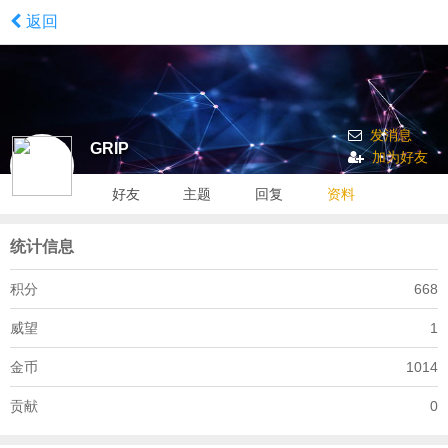
返回
发消息
GRIP
加为好友
好友
主题
回复
资料
统计信息
积分
668
威望
1
金币
1014
贡献
0