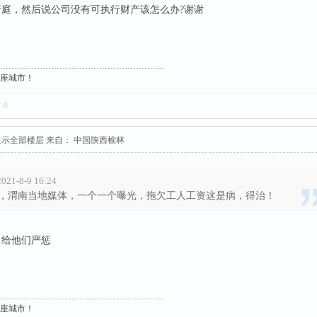
庭，然后说公司没有可执行财产该怎么办?谢谢
这座城市！
对
0
显示全部楼层
来自： 中国陕西榆林
-8-9 16:24
，渭南当地媒体，一个一个曝光，拖欠工人工资这是病，得治！
，给他们严惩
这座城市！