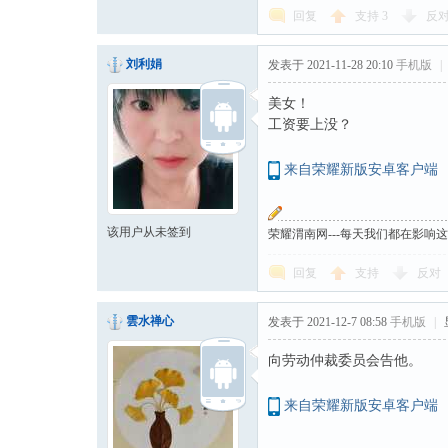
回复
支持
3
反
刘利娟
发表于 2021-11-28 20:10
手机版
|
美女！
工资要上没？
来自荣耀新版安卓客户端
该用户从未签到
荣耀渭南网---每天我们都在影响
回复
支持
反对
雲水禅心
发表于 2021-12-7 08:58
手机版
|
向劳动仲裁委员会告他。
来自荣耀新版安卓客户端