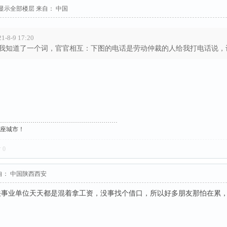
显示全部楼层
来自： 中国
8-9 17:20
我知道了一个词，官官相互：下图的电话是劳动仲裁的人给我打电话说，让我
！
这座城市！
对
0
自： 中国陕西西安
关事业单位天天都是混着拿工资，没事找个借口，所以好多朋友那怕在累