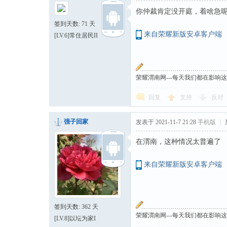
你仲裁肯定没开庭，着啥急呢
签到天数: 71 天
来自荣耀新版安卓客户端
[LV.6]常住居民II
荣耀渭南网---每天我们都在影响
回复
支持
反对
强子回家
发表于 2021-11-7 21:28
手机版
|
在渭南，这种情况太普遍了
来自荣耀新版安卓客户端
签到天数: 362 天
荣耀渭南网---每天我们都在影响
[LV.8]以坛为家I