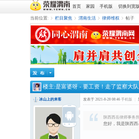
首页
家园
手机版
切换到宽
当前位置:
栏目聚焦
渭南生活
律师维权
帖子
»
›
›
›
楼主:
是富婆呀
-
要工资！走了监察大队
冰山上的来客
发表于 2021-8-28 08:46
手机版
|
陕西西岳律师事务所 发表于
您好，我是陕西西