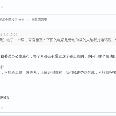
对
0
显示全部楼层
来自： 中国陕西西安
8-9 17:20
我知道了一个词，官官相互：下图的电话是劳动仲裁的人给我打电话说，让我
仲裁委员办公室遍布，每个月都会有通过这个要工资的，你问问哪个给他
不行！
职，不想给工资，没关系，上班证据都有，我们说走劳动仲裁，不行就报
这座城市！
对
0