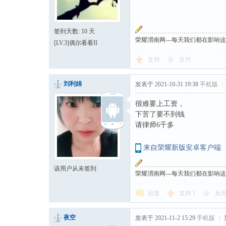
签到天数: 10 天
荣耀渭南网---每天我们都在影响
[LV.3]偶尔看看II
支持
反对
刘利娟
发表于 2021-10-31 19:38
手机版
|
很难要上工资，
下苦了要不到钱
请律师6千多
来自荣耀新版安卓客户端
该用户从未签到
荣耀渭南网---每天我们都在影响
回复
支持
1
反
夜空
发表于 2021-11-2 15:29
手机版
|