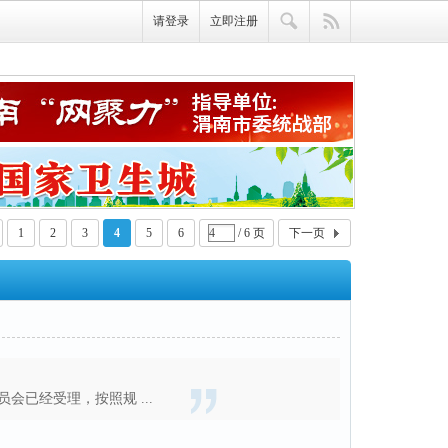
请登录
立即注册
1
2
3
4
5
6
/ 6 页
下一页
已经受理，按照规 ...