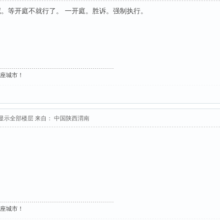
。等开庭不就行了。 一开庭。胜诉。强制执行。
这座城市！
显示全部楼层
来自： 中国陕西渭南
这座城市！