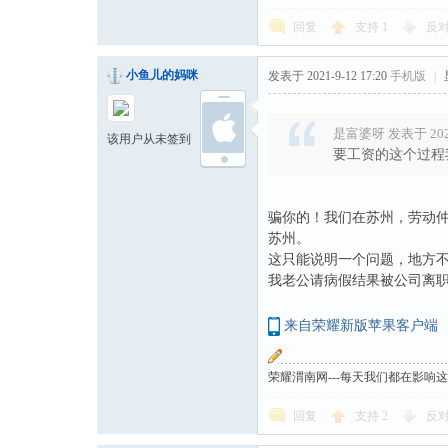
回复
支持
1
反
小鱼儿的妈咪
发表于 2021-9-12 17:20
手机版
|
是富婆呀 发表于 2021-
该用户从未签到
要工资的这个过程
骗你的！我们在苏州，劳动
苏州。
这只能说明一个问题，地方
我老公请病假结果被公司离
来自荣耀新版苹果客户端
荣耀渭南网---每天我们都在影响
回复
支持
2
反