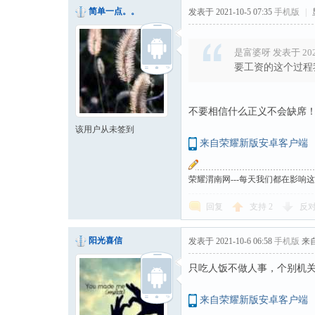
简单一点。。
发表于 2021-10-5 07:35
手机版
|
是富婆呀 发表于 2021-
要工资的这个过程
不要相信什么正义不会缺席
该用户从未签到
来自荣耀新版安卓客户端
荣耀渭南网---每天我们都在影响
回复
支持
2
反
阳光喜信
发表于 2021-10-6 06:58
手机版
来
只吃人饭不做人事，个别机
来自荣耀新版安卓客户端