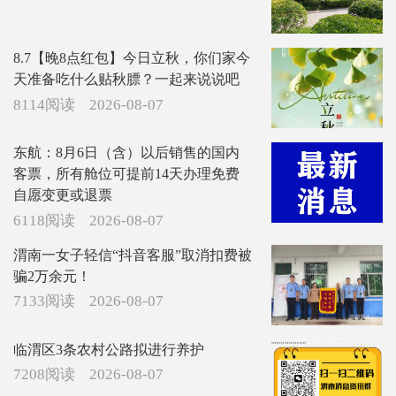
8.7【晚8点红包】今日立秋，你们家今
天准备吃什么贴秋膘？一起来说说吧
8114阅读
2026-08-07
东航：8月6日（含）以后销售的国内
客票，所有舱位可提前14天办理免费
自愿变更或退票
6118阅读
2026-08-07
渭南一女子轻信“抖音客服”取消扣费被
骗2万余元！
7133阅读
2026-08-07
临渭区3条农村公路拟进行养护
7208阅读
2026-08-07