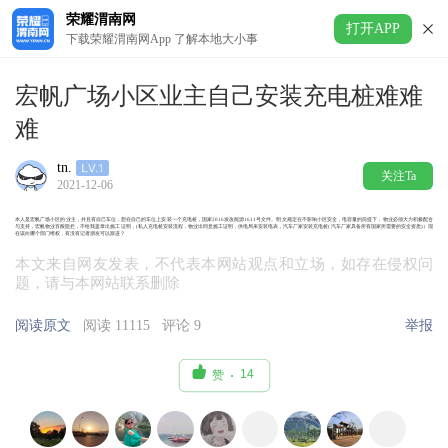
荣耀渭南网
打开APP
下载荣耀渭南网App 了解本地大小事
宏帆广场小区业主自己安装充电桩难难
难
tn.
关注Ta
2021-12-06
本人是宏帆广场小区的业主，并且有自己车位，想在自己的车位上安装一个充电桩，国家2016发改能源1611号文件。明文规定在不影响小区安全，电容量的前提下，物业必须大力积极配合
与支持，宏帆物业百般阻拦，不给我盖章出施工证明，(私人充电桩安装流程，物业出同意施工证明，供电局来安装电表，汽车厂家安装充电桩(汽车厂家具备所有国家所需要的安全资质)）现
在该向哪个部门维权，有没有记者朋友可以跟进？
本文来自网友发表，不代表本网站观点和立场，如存在侵权问
题，请与本网站联系删除
阅读原文
阅读 11115
评论 9
举报

14
赞