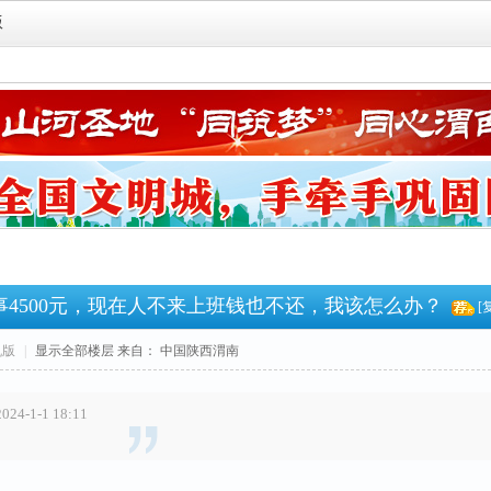
版
4500元，现在人不来上班钱也不还，我该怎么办？
[
机版
|
显示全部楼层
来自： 中国陕西渭南
24-1-1 18:11