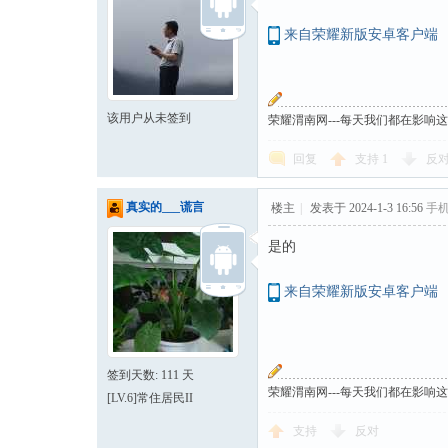
来自荣耀新版安卓客户端
该用户从未签到
荣耀渭南网---每天我们都在影响
回复
支持
1
反
真实的___谎言
楼主
|
发表于 2024-1-3 16:56
手
是的
来自荣耀新版安卓客户端
签到天数: 111 天
荣耀渭南网---每天我们都在影响
[LV.6]常住居民II
支持
反对