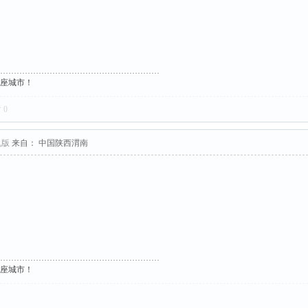
这座城市！
对
0
机版
来自： 中国陕西渭南
这座城市！