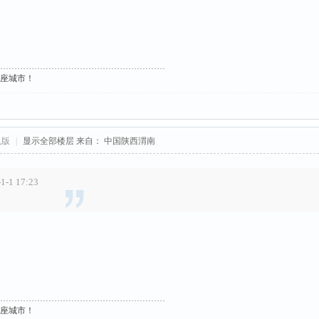
这座城市！
机版
|
显示全部楼层
来自： 中国陕西渭南
-1 17:23
这座城市！