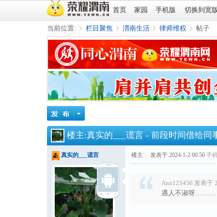
首页
家园
手机版
切换到宽
当前位置:
栏目聚焦
渭南生活
律师维权
帖子
»
›
›
›
楼主:
真实的___谎言
-
前段时间借给同事
真实的___谎言
楼主
|
发表于 2024-1-2 00:50
手
Ann123456 发表于 20
遇人不淑呀………