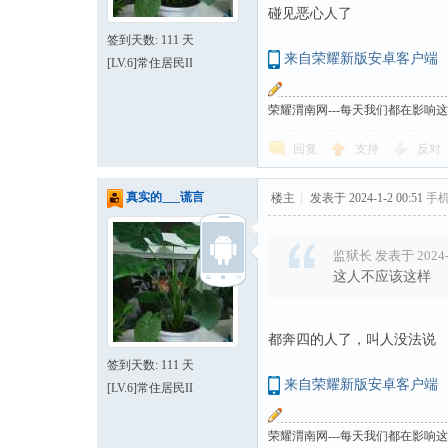
碰见恶心人了
签到天数: 111 天
来自荣耀新版安卓客户端
[LV.6]常住居民II
荣耀渭南网---每天我们都在影响
回复
支持
反对
真实的___谎言
楼主
|
发表于 2024-1-2 00:51
手
监狱长 发表于 2024-1
这人不应该这样
都奔四的人了，叫人没法说
签到天数: 111 天
来自荣耀新版安卓客户端
[LV.6]常住居民II
荣耀渭南网---每天我们都在影响