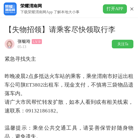
荣耀渭南网
打开APP
下载荣耀渭南网App 了解本地大小事
【失物招领】请乘客尽快领取行李
张银玲
关注Ta
05-13
紧急寻找失主
昨晚凌晨2点多抵达火车站的乘客，乘坐渭南市好运出租
车公司陕ET3802出租车，现金支付，不慎将三袋物品遗
落车内。
请广大市民帮忙转发扩散，如本人看到或有相关线索，
速联系：09132186182。
温馨提示：乘坐公共交通工具，请妥善保管好随身物
品，避免遗失。