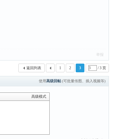
举报
返回列表
1
2
3
/ 3 页
使用
高级回帖
(可批量传图、插入视频等)
高级模式