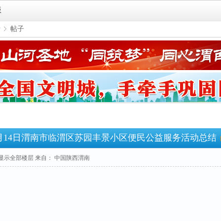
版
者
帖子
›
年5月14日渭南市临渭区苏园丰景小区便民公益服务活动总结
显示全部楼层
来自： 中国陕西渭南