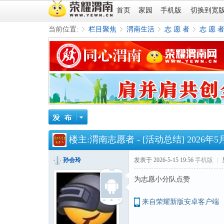
首页
家园
手机版
切换到宽
当前位置:
栏目聚焦
渭南生活
志 愿 者
志 愿 
»
›
›
›
楼主:
渭南志愿者
-
[活动总结]
2026
孙会玲
发表于 2026-5-15 19:56
手机版
|
为志愿小分队点赞
来自荣耀新版安卓客户端