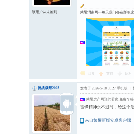
该用户从未签到
荣耀渭南网---每天我们都在影响
回复
支持
反对
挑战极限2025
发表于 2026-5-18 03:27
手机版
|
荣耀房产网预约看房,免费车
雷锋精神永不过时，给这个
来自荣耀新版安卓客户端