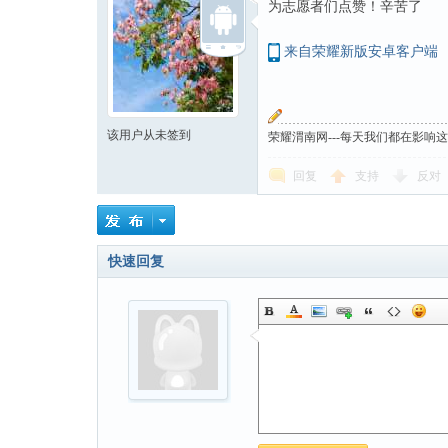
为志愿者们点赞！辛苦了
来自荣耀新版安卓客户端
该用户从未签到
荣耀渭南网---每天我们都在影响
回复
支持
反对
快速回复