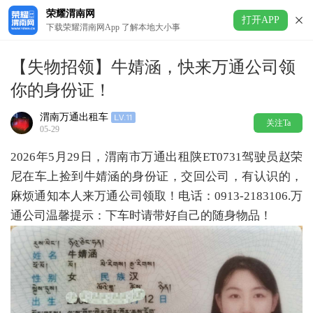
荣耀渭南网
打开APP
下载荣耀渭南网App 了解本地大小事
【失物招领】牛婧涵，快来万通公司领
你的身份证！
渭南万通出租车
关注Ta
05-29
2026年5月29日，渭南市万通出租陕ET0731驾驶员赵荣
尼在车上捡到牛婧涵的身份证，交回公司，有认识的，
麻烦通知本人来万通公司领取！电话：0913-2183106.万
通公司温馨提示：下车时请带好自己的随身物品！