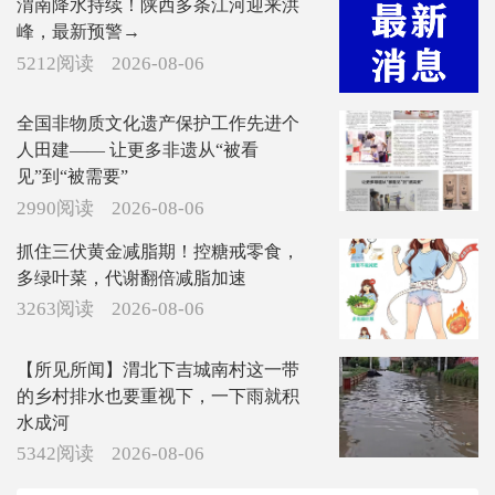
渭南降水持续！陕西多条江河迎来洪
峰，最新预警→
5212阅读
2026-08-06
全国非物质文化遗产保护工作先进个
人田建—— 让更多非遗从“被看
见”到“被需要”
2990阅读
2026-08-06
抓住三伏黄金减脂期！控糖戒零食，
多绿叶菜，代谢翻倍减脂加速
3263阅读
2026-08-06
【所见所闻】渭北下吉城南村这一带
的乡村排水也要重视下，一下雨就积
水成河
5342阅读
2026-08-06