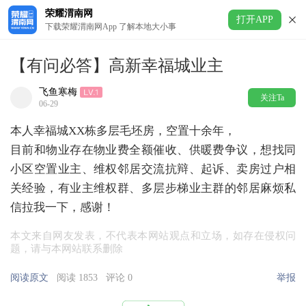
荣耀渭南网
打开APP
下载荣耀渭南网App 了解本地大小事
【有问必答】高新幸福城业主
飞鱼寒梅
关注Ta
06-29
本人幸福城XX栋多层毛坯房，空置十余年，
目前和物业存在物业费全额催收、供暖费争议，想找同
小区空置业主、维权邻居交流抗辩、起诉、卖房过户相
关经验，有业主维权群、多层步梯业主群的邻居麻烦私
信拉我一下，感谢！
本文来自网友发表，不代表本网站观点和立场，如存在侵权问
题，请与本网站联系删除
阅读原文
阅读 1853
评论 0
举报