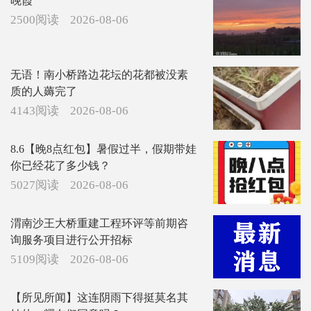
晚霞
2500阅读
2026-08-06
无语！南小桥路边花坛的花都被没素
质的人薅完了
4143阅读
2026-08-06
8.6【晚8点红包】暑假过半，假期带娃
你已经花了多少钱？
5027阅读
2026-08-06
渭南沙王大桥重建工程环评等前期咨
询服务项目进行公开招标
5109阅读
2026-08-06
【所见所闻】这连阴雨下得挺莫名其