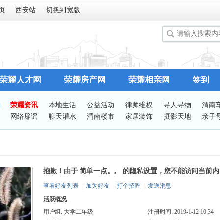
页
西安站
切换到宽版
荣耀人才网
荣耀房产网
荣耀相亲网
签到
荣耀资讯
本地生活
公益活动
律师维权
寻人寻物
渭南
网络辟谣
聊天灌水
渭南楼市
家居装饰
摄影天地
亲子
谈婚论嫁
志愿服务
有问必答
站务处理
抱歉！由于 简单一点。。 的隐私设置，您不能访问当前内
查看好友列表
|
加为好友
|
打个招呼
|
发送消息
活跃概况
用户组:
大学二年级
注册时间: 2019-1-12 10:34