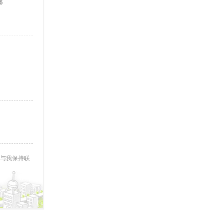
6
与我保持联