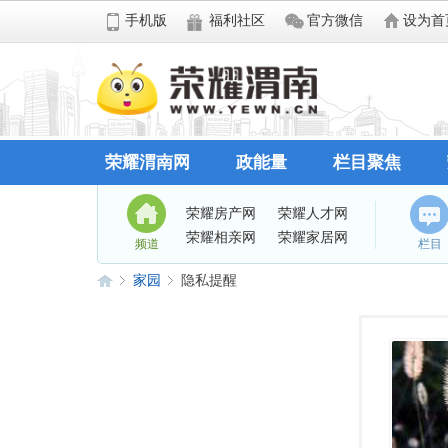
手机版
福利社区
官方微信
设为首
荣耀渭南网
政能量
栏目聚焦
荣耀房产网
荣耀人才网
荣耀相亲网
荣耀家居网
频道
栏目
家园
隐私提醒
荣
›
›