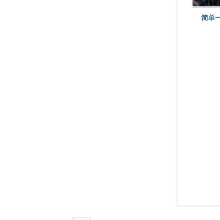
简单
耀
渭