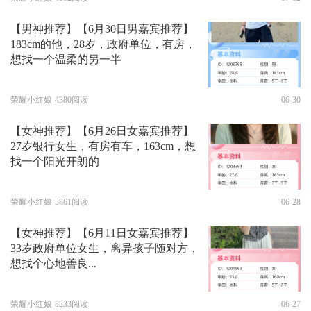
【男神推荐】【6月30日男嘉宾推荐】
183cm的他，28岁，政府单位，有房，
想找一个温柔的另一半
荣耀小红娘
4380阅读
06-30
【女神推荐】【6月26日女嘉宾推荐】
27岁银行女生，有房有车，163cm，想
找一个阳光开朗的
荣耀小红娘
5861阅读
06-28
【女神推荐】【6月11日女嘉宾推荐】
33岁政府单位女生，离异孩子随对方，
想找个心地善良...
荣耀小红娘
8233阅读
06-27