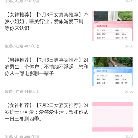
荣耀小红娘
3732阅读
07-09
【女神推荐】【7月8日女嘉宾推荐】27
岁小姐姐，医美行业，爱旅游爱下厨，
等你来认识
荣耀小红娘
4073阅读
07-08
【男神推荐】【7月6日男嘉宾推荐】24
岁男生，个体户，不抽烟不浮躁，想和
你从一部电影聊一辈子
荣耀小红娘
4448阅读
07-06
【女神推荐】【7月2日女嘉宾推荐】24
岁护士小可爱：爱笑爱生活，想和你从
一日三餐到四季。
荣耀小红娘
4802阅读
07-02