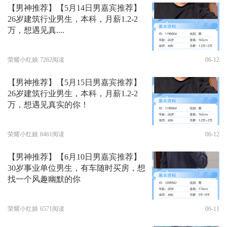
【男神推荐】【5月14日男嘉宾推荐】
26岁建筑行业男生，本科，月薪1.2-2
万，想遇见真....
荣耀小红娘
7262阅读
06-12
【男神推荐】【5月15日男嘉宾推荐】
26岁建筑行业男生，本科，月薪1.2-2
万，想遇见真实的你！
荣耀小红娘
8461阅读
06-12
【男神推荐】【6月10日男嘉宾推荐】
30岁事业单位男生，有车随时买房，想
找一个风趣幽默的你
荣耀小红娘
6571阅读
06-11