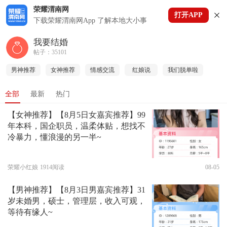
荣耀渭南网
打开APP
下拉刷新
下载荣耀渭南网App 了解本地大小事
我要结婚
帖子：35101
男神推荐
女神推荐
情感交流
红娘说
我们脱单啦
全部
最新
热门
【女神推荐】【8月5日女嘉宾推荐】99
年本科，国企职员，温柔体贴，想找不
冷暴力，懂浪漫的另一半~
荣耀小红娘
1914阅读
08-05
【男神推荐】【8月3日男嘉宾推荐】31
岁未婚男，硕士，管理层，收入可观，
等待有缘人~