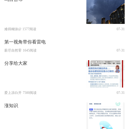
难得糊涂@
1577阅读
07-31
第一视角带你看雷电
薪尽自然零
1645阅读
07-31
分享给大家
爱上凉白开
7500阅读
07-31
涨知识