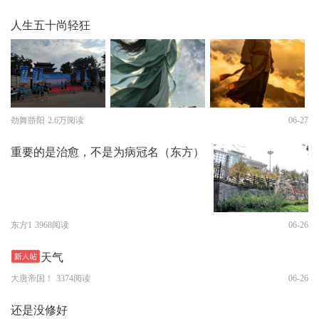
人生五十尚轻狂
劲舞骄阳
2.6万阅读
06-27
重要的是治愈，不是为病冠名（东方）
东方1
3968阅读
06-26
天气
大唐帝国！
3374阅读
06-26
还是没修好