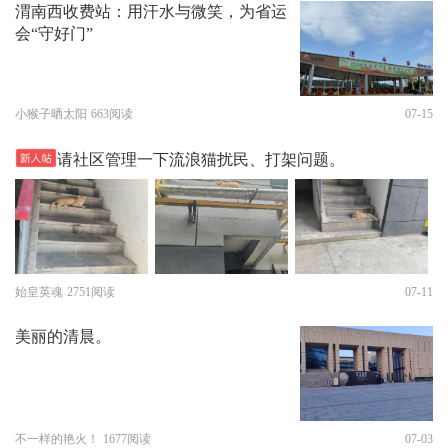
渭南西收费站：用汗水与微笑，为省运
会“守好门”
小猴子晒太阳
663阅读
07-15
请社区管理一下流浪猫扰民、打架问题。
始皇英魂
2751阅读
07-11
美丽的清晨。
不一样的艳火！
1677阅读
07-03