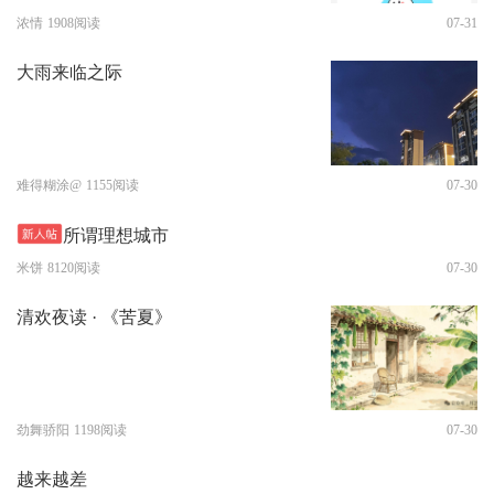
浓情
1908阅读
07-31
大雨来临之际
难得糊涂@
1155阅读
07-30
所谓理想城市
米饼
8120阅读
07-30
清欢夜读 · 《苦夏》
劲舞骄阳
1198阅读
07-30
越来越差