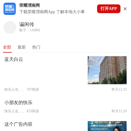
荣耀渭南网
打开APP
下拉刷新
下载荣耀渭南网App 了解本地大小事
谝闲传
帖子：116681
全部
最新
热门
蓝天白云
快乐人生。。
787阅读
昨天12:35
小朋友的快乐
快乐人生。。
833阅读
昨天12:29
这个广告内容