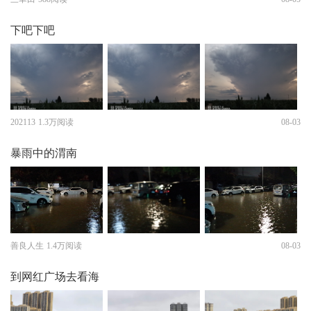
下吧下吧
202113
1.3万阅读
08-03
暴雨中的渭南
善良人生
1.4万阅读
08-03
到网红广场去看海