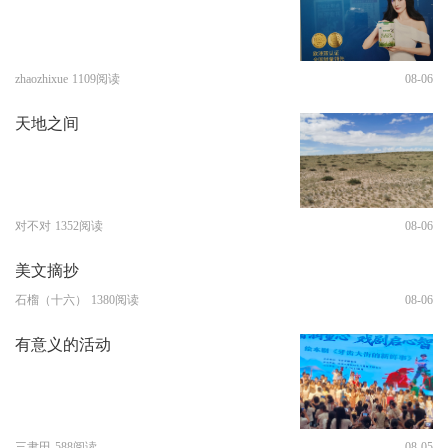
zhaozhixue
1109阅读
08-06
天地之间
对不对
1352阅读
08-06
美文摘抄
石榴（十六）
1380阅读
08-06
有意义的活动
三聿田
588阅读
08-05