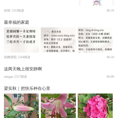
浓情
1333阅读
06-10
最幸福的家庭
劲舞骄阳
2244阅读
06-10
这两天晚上很安静啊
mingan
2527阅读
06-09
梁实秋｜把快乐种在心里