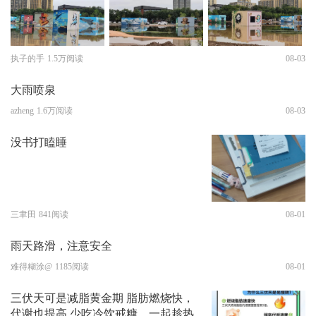
执子的手
1.5万阅读
08-03
大雨喷泉
azheng
1.6万阅读
08-03
没书打瞌睡
三聿田
841阅读
08-01
雨天路滑，注意安全
难得糊涂@
1185阅读
08-01
三伏天可是减脂黄金期 脂肪燃烧快，
代谢也提高 少吃冷饮戒糖，一起趁热