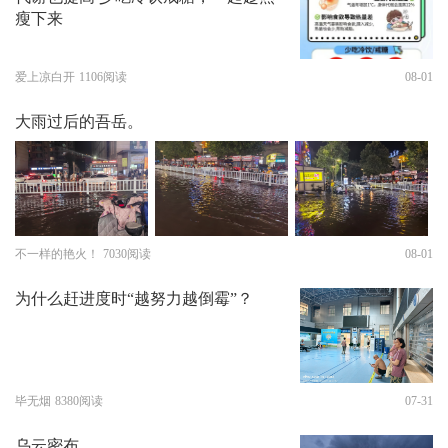
瘦下来
爱上凉白开
1106阅读
08-01
大雨过后的吾岳。
不一样的艳火！
7030阅读
08-01
为什么赶进度时“越努力越倒霉”？
毕无烟
8380阅读
07-31
乌云密布