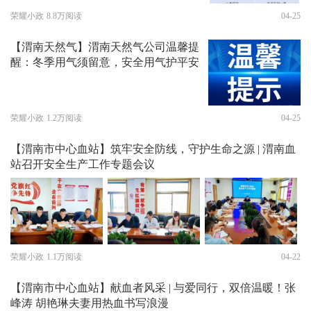
荣耀小政
8.8万阅读
04-25
【渭南天然气】渭南天然气公司温馨提
醒：冬季用气须留意，安全用气护平安
荣耀小政
1.2万阅读
04-25
【渭南市中心血站】筑牢安全防线，守护生命之源 | 渭南血
站召开安全生产工作专题会议
荣耀小政
1.1万阅读
04-22
【渭南市中心血站】献血者风采 | 与爱同行，双倍温暖！张
峰涛 胡艳琳夫妻用热血书写浪漫