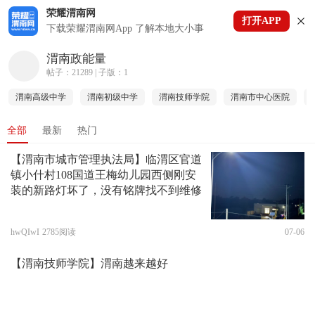
荣耀渭南网
打开APP
下拉刷新
下载荣耀渭南网App 了解本地大小事
渭南政能量
帖子：21289 | 子版：1
渭南高级中学
渭南初级中学
渭南技师学院
渭南市中心医院
全部
最新
热门
【渭南市城市管理执法局】临渭区官道
镇小什村108国道王梅幼儿园西侧刚安
装的新路灯坏了，没有铭牌找不到维修
hwQIwI
2785阅读
07-06
【渭南技师学院】渭南越来越好