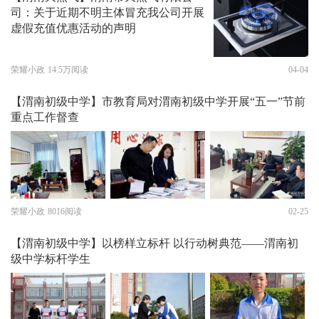
司：关于近期不明主体冒充我公司开展
虚假充值优惠活动的声明
荣耀小政
14.5万阅读
04-04
【渭南初级中学】市教育局对渭南初级中学开展“五一”节前
重点工作督查
荣耀小政
8016阅读
02-25
【渭南初级中学】以榜样立标杆 以行动树典范——渭南初
级中学标杆学生