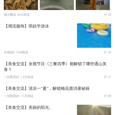
烟火酿金
8441阅读
07-28
【潮流服饰】萌娃学游泳
谷雨由8
7264阅读
07-28
【美食交流】央视节目《三餐四季》都解锁了哪些通山美
食？
一别两宽好
1.4万阅读
07-15
【美食交流】清凉一“夏”，解锁梅花鹿消暑秘籍
一别两宽好
1.5万阅读
07-09
【美食交流】美丽的阳光。