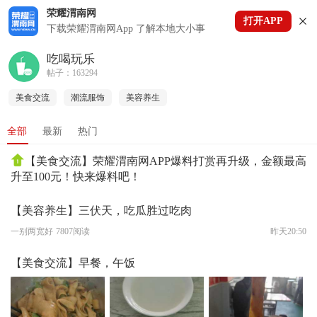
荣耀渭南网
打开APP
下拉刷新
下载荣耀渭南网App 了解本地大小事
吃喝玩乐
帖子：163294
美食交流
潮流服饰
美容养生
全部
最新
热门
【美食交流】荣耀渭南网APP爆料打赏再升级，金额最高
升至100元！快来爆料吧！
【美容养生】三伏天，吃瓜胜过吃肉
一别两宽好
7807阅读
昨天20:50
【美食交流】早餐，午饭