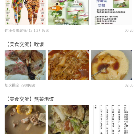
钧泽金峰聚禄413
1.3万阅读
06-26
【美食交流】咥饭
烟火酿金
7980阅读
02-05
【美食交流】熬菜泡馍