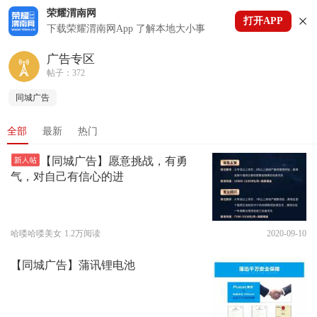
荣耀渭南网
打开APP
下拉刷新
下载荣耀渭南网App 了解本地大小事
广告专区
帖子：372
同城广告
全部
最新
热门
【同城广告】愿意挑战，有勇
气，对自己有信心的进
哈喽哈喽美女
1.2万阅读
2020-09-10
【同城广告】蒲讯锂电池