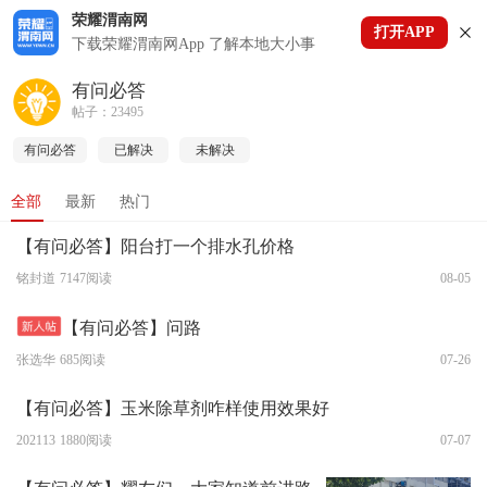
荣耀渭南网
打开APP
下拉刷新
下载荣耀渭南网App 了解本地大小事
有问必答
帖子：23495
有问必答
已解决
未解决
全部
最新
热门
【有问必答】阳台打一个排水孔价格
铭封道
7147阅读
08-05
【有问必答】问路
张选华
685阅读
07-26
【有问必答】玉米除草剂咋样使用效果好
202113
1880阅读
07-07