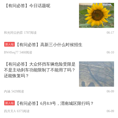
【有问必答】今日话题呢
和光同尘的弈
1787阅读
06-17
【有问必答】高新三小什么时候招生
BW4Seq77
5460阅读
06-10
【有问必答】大众怀挡车辆危险受限是
不是主动刹车功能限制了不能用了吗？
还能恢复吗？
内涵
5429阅读
06-09
【有问必答】6月8.9号，渭南城区限行吗？
四月天A
6375阅读
06-09