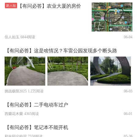
【有问必答】农业大厦的房价
佳人如玉
6844阅读
06-04
【有问必答】这是啥情况？车雷公园发现多个断头路
挑战极限2025
1.2万阅读
06-03
【有问必答】二手电动车过户
西蘭花木蘭
4365阅读
06-01
【有问必答】笔记本不能开机
和光同尘的羿
7558阅读
05-26