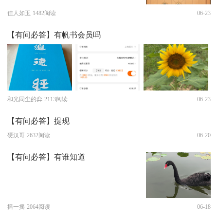
佳人如玉
1482阅读
06-23
【有问必答】有帆书会员吗
和光同尘的弈
2113阅读
06-23
【有问必答】提现
硬汉哥
2632阅读
06-20
【有问必答】有谁知道
摇一摇
2064阅读
06-18