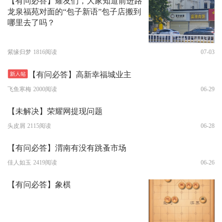
【有问必答】耀友们，大家知道前进路
龙泉福苑对面的“包子新语”包子店搬到
哪里去了吗？
紫缘归梦
1816阅读
07-03
【有问必答】高新幸福城业主
飞鱼寒梅
2000阅读
06-29
【未解决】荣耀网提现问题
头皮屑
2115阅读
06-28
【有问必答】渭南有没有跳蚤市场
佳人如玉
2419阅读
06-26
【有问必答】象棋