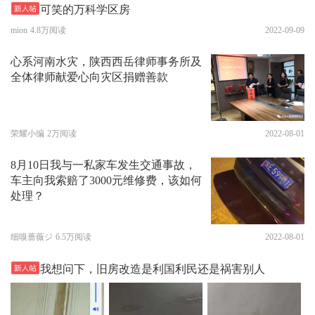
可笑的万科学区房
mion
4.8万阅读
2022-09-09
心系河南水灾，陕西西岳律师事务所及
全体律师献爱心向灾区捐赠善款
荣耀小编
2万阅读
2022-08-01
8月10日我与一私家车发生交通事故，
车主向我索赔了3000元维修费，该如何
处理？
细嗅蔷薇ジ
6.5万阅读
2022-08-01
我想问下，旧房改造是利国利民还是祸害别人