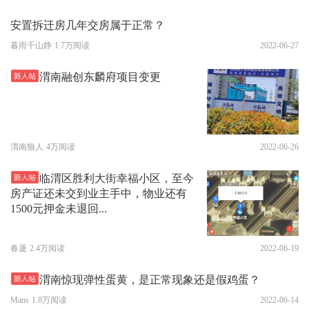
安置拆迁房几年交房属于正常？
暮雨千山静
1.7万阅读
2022-06-27
渭南融创东麟府项目变更
渭南狼人
4万阅读
2022-06-26
临渭区胜利大街幸福小区，至今
房产证还未交到业主手中，物业还有
1500元押金未退回...
春厦
2.4万阅读
2022-06-19
渭南惊现弹性蛋黄，是正常现象还是假鸡蛋？
Mans
1.8万阅读
2022-06-14