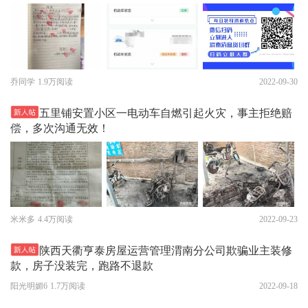
乔同学
1.9万阅读
2022-09-30
五里铺安置小区一电动车自燃引起火灾，事主拒绝赔
偿，多次沟通无效！
米米多
4.4万阅读
2022-09-23
陕西天衢亨泰房屋运营管理渭南分公司欺骗业主装修
款，房子没装完，跑路不退款
阳光明媚6
1.7万阅读
2022-09-18