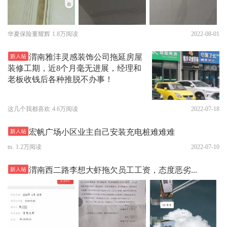
华夏保险董耀辉
1.8万阅读
2022-08-01
渭南雅沣灵感装饰公司拖延房屋
装修工期，近8个月毫无进展，经理和
老板收钱后各种推脱不办事！
这几个我都喜欢
4.6万阅读
2022-07-18
宏帆广场小区业主自己安装充电桩难难难
tn.
1.2万阅读
2022-07-10
渭南西二路李想大虾拖欠员工工资，态度恶劣...