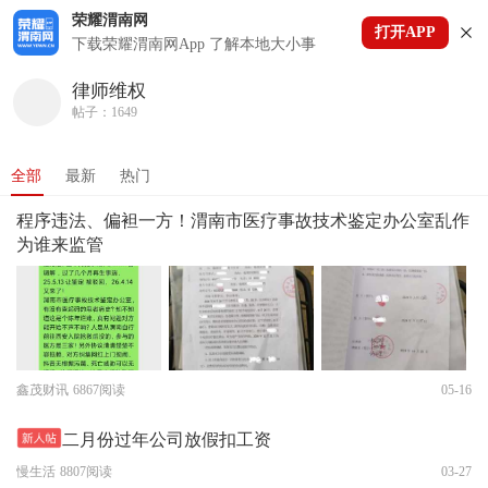
荣耀渭南网
打开APP
下拉刷新
下载荣耀渭南网App 了解本地大小事
律师维权
帖子：1649
全部
最新
热门
程序违法、偏袒一方！渭南市医疗事故技术鉴定办公室乱作
为谁来监管
鑫茂财讯
6867阅读
05-16
二月份过年公司放假扣工资
慢生活
8807阅读
03-27