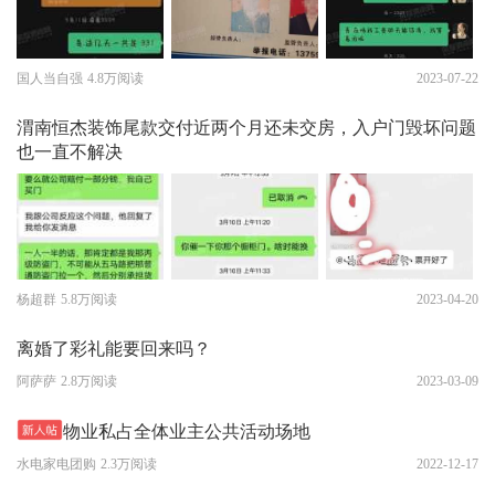
国人当自强
4.8万阅读
2023-07-22
渭南恒杰装饰尾款交付近两个月还未交房，入户门毁坏问题
也一直不解决
杨超群
5.8万阅读
2023-04-20
离婚了彩礼能要回来吗？
阿萨萨
2.8万阅读
2023-03-09
物业私占全体业主公共活动场地
水电家电团购
2.3万阅读
2022-12-17