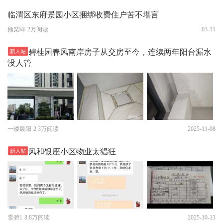
临渭区东府景园小区捆绑收费住户苦不堪言
额楽眸
2万阅读
03-11
碧桂园春风南岸房子从交房至今，连续两年阳台漏水
没人管
一缕晨阳
2.3万阅读
2025-11-08
风和银座小区物业太猖狂
雪碧1
8.8万阅读
2025-10-13