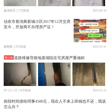
鑫茂财讯
2.7万阅读
2025-06-16
估依市巷润典新城小区2017年12月交房
至今，开放商不办理房产证！
夏晓辉
2.9万阅读
2024-03-31
道路维修导致地基塌陷住宅房屋严重倾斜
凹+凸＝日
2.8万阅读
2024-01-25
前段时间借给同事4500元，现在人不来上班钱也不还，我该
怎么办？