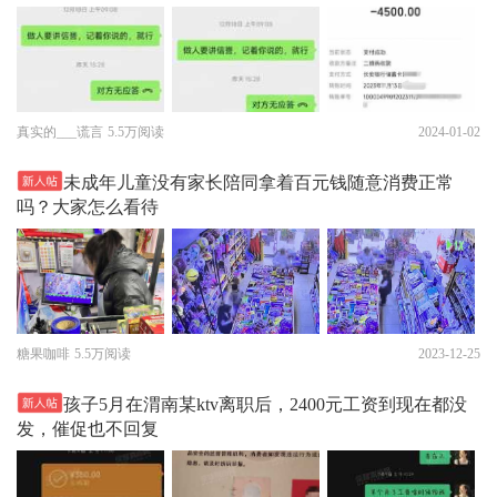
真实的___谎言
5.5万阅读
2024-01-02
未成年儿童没有家长陪同拿着百元钱随意消费正常
吗？大家怎么看待
糖果咖啡
5.5万阅读
2023-12-25
孩子5月在渭南某ktv离职后，2400元工资到现在都没
发，催促也不回复