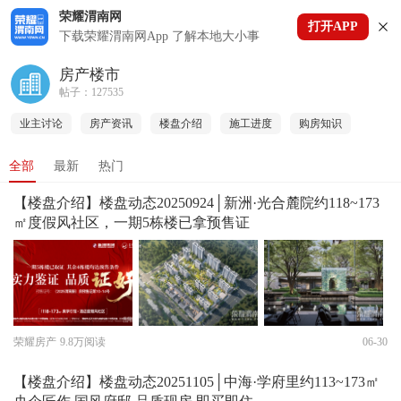
荣耀渭南网
打开APP
下拉刷新
下载荣耀渭南网App 了解本地大小事
房产楼市
帖子：127535
业主讨论
房产资讯
楼盘介绍
施工进度
购房知识
全部
最新
热门
【楼盘介绍】楼盘动态20250924│新洲·光合麓院约118~173
㎡度假风社区，一期5栋楼已拿预售证
荣耀房产
9.8万阅读
06-30
【楼盘介绍】楼盘动态20251105│中海·学府里约113~173㎡