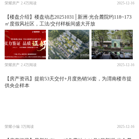
荣耀房产
2.4万阅读
2025-12-16
【楼盘介绍】楼盘动态20251031│新洲·光合麓院约118~173
㎡度假风社区，工法/交付样板间盛大开放
荣耀房产
2.4万阅读
2025-12-16
【房产资讯】提前53天交付+月度热销56套，为渭南楼市提
供央企样本
荣耀小编
3万阅读
2025-12-16