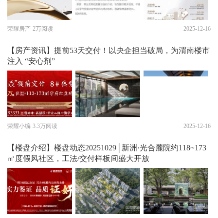
荣耀房产
2万阅读
2025-12-16
【房产资讯】提前53天交付！以央企担当破局，为渭南楼市
注入 “安心剂”
荣耀小编
3.3万阅读
2025-12-16
【楼盘介绍】楼盘动态20251029│新洲·光合麓院约118~173
㎡度假风社区，工法/交付样板间盛大开放