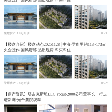
央企匠作 国风府邸 品质现房 即买即住
荣耀房产
1.9万阅读
06-30
【楼盘介绍】楼盘动态20251128│中海·学府里约113~173㎡
央企匠作 国风府邸 品质现房 即买即住
荣耀房产
2.8万阅读
06-26
【房产资讯】塔吉克斯坦LLC Yoqut-2000公司董事长一行走
进新洲·光合麓院观摩