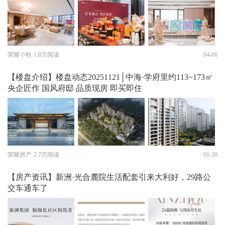
荣耀小秋
1.8万阅读
04-06
【楼盘介绍】楼盘动态20251121│中海·学府里约113~173㎡
央企匠作 国风府邸 品质现房 即买即住
荣耀房产
2.7万阅读
01-30
【房产资讯】新洲·光合麓院生活配套引来大利好，29路公
交车通车了