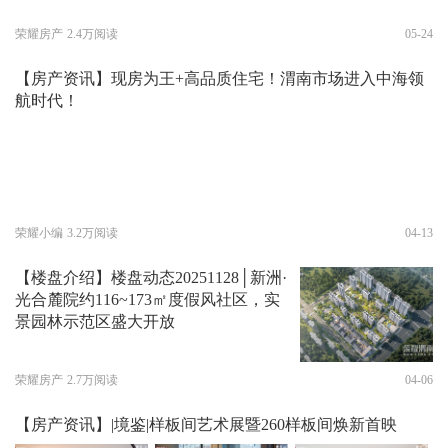
荣耀房产
2.4万阅读
05-24
【房产资讯】现房为王+高品质住宅！渭南市场进入中海领
航时代！
荣耀小编
3.2万阅读
04-13
【楼盘介绍】楼盘动态20251128│新洲·
光合麓院约116~173㎡度假风社区，实
景园林示范区盛大开放
荣耀房产
2.7万阅读
04-06
【房产资讯】|境鉴|样板间艺术展暨260样板间焕新首映