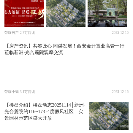
荣耀房产
2.7万阅读
2025-12-16
【房产资讯】共鉴匠心 同谋发展！西安金开置业高管一行
莅临新洲·光合麓院观摩交流
荣耀小编
3.1万阅读
2025-12-16
【楼盘介绍】楼盘动态20251114│新洲·
光合麓院约116~173㎡度假风社区，实
景园林示范区盛大开放