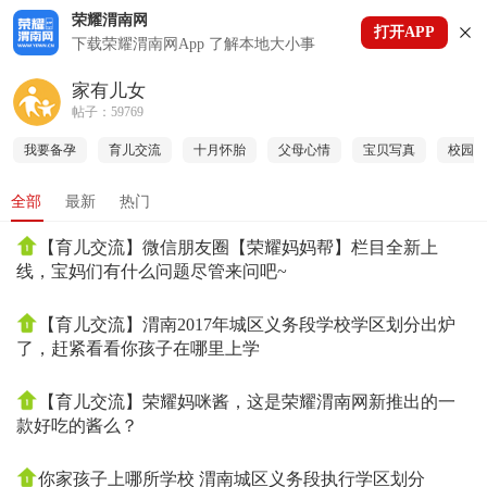
荣耀渭南网
打开APP
下拉刷新
下载荣耀渭南网App 了解本地大小事
家有儿女
帖子：59769
我要备孕
育儿交流
十月怀胎
父母心情
宝贝写真
校园故
全部
最新
热门
【育儿交流】微信朋友圈【荣耀妈妈帮】栏目全新上
线，宝妈们有什么问题尽管来问吧~
【育儿交流】渭南2017年城区义务段学校学区划分出炉
了，赶紧看看你孩子在哪里上学
【育儿交流】荣耀妈咪酱，这是荣耀渭南网新推出的一
款好吃的酱么？
你家孩子上哪所学校 渭南城区义务段执行学区划分