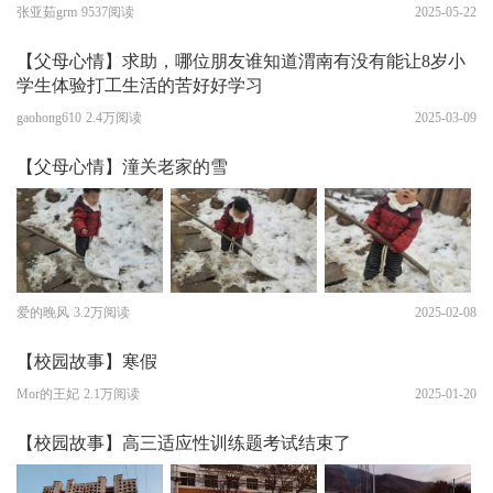
张亚茹grm
9537阅读
2025-05-22
【父母心情】求助，哪位朋友谁知道渭南有没有能让8岁小
学生体验打工生活的苦好好学习
gaohong610
2.4万阅读
2025-03-09
【父母心情】潼关老家的雪
爱的晚风
3.2万阅读
2025-02-08
【校园故事】寒假
Mor的王妃
2.1万阅读
2025-01-20
【校园故事】高三适应性训练题考试结束了