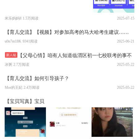
米乐妈妈8
1.5万阅读
2025-07-15
【育儿交流】【视频】对参加高考的马大哈考生建议……
u0n7m18K
9341阅读
2025-06-21
【父母心情】咱有人知道临渭区初一七校联考的事不
冰粥
2.7万阅读
2025-05-22
【育儿交流】如何引导孩子？
Mor的王妃
2.4万阅读
2025-05-22
【宝贝写真】宝贝