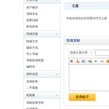
人生大事
主题
房产楼市
渭南车友
南
本版块或指定的范围内尚无主题
我要结婚
家居装饰
同城话题
快速发帖
情感天空
摄影天地
选择主题分类
寻人寻物
渭南辟谣联盟
网
谝闲传
便民信息
房屋租售
二手置换
政能量
发表帖子
渭南技师学院