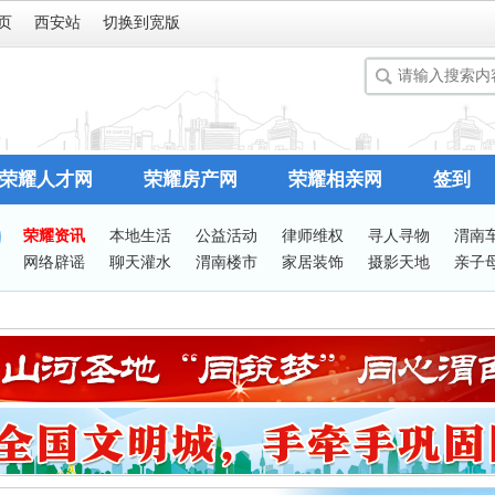
页
西安站
切换到宽版
荣耀人才网
荣耀房产网
荣耀相亲网
签到
荣耀资讯
本地生活
公益活动
律师维权
寻人寻物
渭南
网络辟谣
聊天灌水
渭南楼市
家居装饰
摄影天地
亲子
谈婚论嫁
志愿服务
有问必答
站务处理