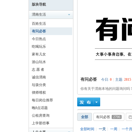
版块导航
渭南生活
百姓生活
有问必答
耀
今日热点
吃喝玩乐
家有儿女
游山玩水
志 愿 者
诚信渭南
有问必答
今日:
0
|
主题:
2815
垃圾分类
你有关于渭南本地的问题询问吗
律师维权
渭
每日岗位推荐
晚8点话题
公租房查询
全部
有问必答
2796
已
上学那些事
全部时间
|
一天
|
一周
|
一个