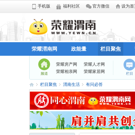
手机版
福利社区
官方微信
设为首
荣耀渭南网
政能量
栏目聚焦
荣耀房产网
荣耀人才网
荣耀相亲网
荣耀家居网
频道
栏目
栏目聚焦
渭南生活
有问必答
荣
»
›
›