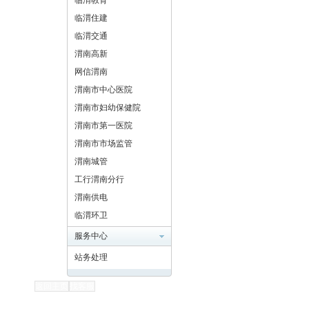
临渭教育
临渭住建
临渭交通
渭南高新
网信渭南
渭南市中心医院
渭南市妇幼保健院
渭南市第一医院
渭南市市场监管
渭南城管
工行渭南分行
渭南供电
临渭环卫
服务中心
站务处理
返回主页
找客服