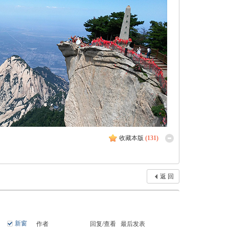
收藏本版
(
131
)
返 回
新窗
作者
回复/查看
最后发表