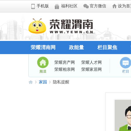
手机版
福利社区
官方微信
设为首
荣耀渭南网
政能量
栏目聚焦
荣耀房产网
荣耀人才网
荣耀相亲网
荣耀家居网
频道
栏目
家园
隐私提醒
荣
›
›