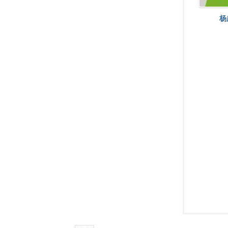
杨
耀
渭