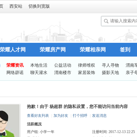
页
西安站
切换到宽版
荣耀人才网
荣耀房产网
荣耀相亲网
签到
荣耀资讯
本地生活
公益活动
律师维权
寻人寻物
渭南
网络辟谣
聊天灌水
渭南楼市
家居装饰
摄影天地
亲子
谈婚论嫁
志愿服务
有问必答
站务处理
抱歉！由于 杨超群 的隐私设置，您不能访问当前内容
查看好友列表
|
加为好友
|
打个招呼
|
发送消息
活跃概况
用户组:
小学一年
注册时间: 2017-12-13 22:25