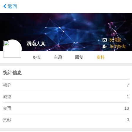
返回
发消息
渭南人某
加为好友
好友
主题
回复
资料
统计信息
积分
7
威望
1
金币
18
贡献
0