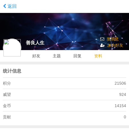
返回
发消息
善良人生
加为好友
好友
主题
回复
资料
统计信息
积分
21506
威望
924
金币
14154
贡献
0