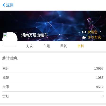
返回
发消息
渭南万通出租车
加为好友
好友
主题
回复
资料
统计信息
积分
13957
威望
1083
金币
9512
贡献
0