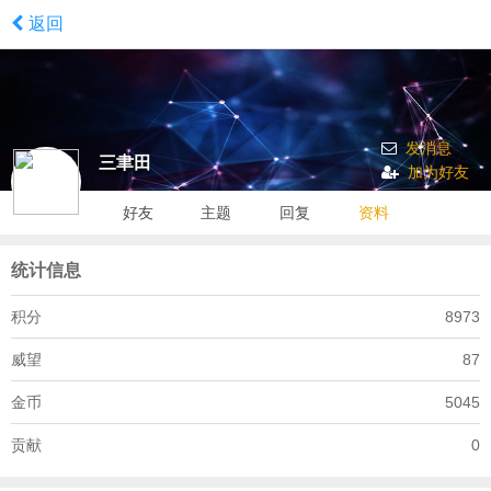
返回
发消息
三聿田
加为好友
好友
主题
回复
资料
统计信息
积分
8973
威望
87
金币
5045
贡献
0