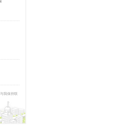
4
与我保持联