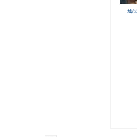
城市
耀
渭