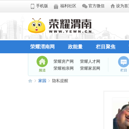
手机版
福利社区
官方微信
设为首
荣耀渭南网
政能量
栏目聚焦
荣耀房产网
荣耀人才网
荣耀相亲网
荣耀家居网
频道
栏目
家园
隐私提醒
荣
›
›