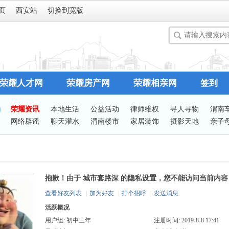
页
西安站
切换到宽版
荣耀人才网
荣耀房产网
荣耀相亲网
签到
荣耀资讯
本地生活
公益活动
律师维权
寻人寻物
渭南
网络辟谣
聊天灌水
渭南楼市
家居装饰
摄影天地
亲子
谈婚论嫁
志愿服务
有问必答
站务处理
抱歉！由于 城市套路深 的隐私设置，您不能访问当前内容
查看好友列表
|
加为好友
|
打个招呼
|
发送消息
活跃概况
用户组:
初中三年
注册时间: 2019-8-8 17:41