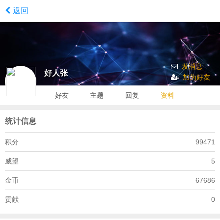
返回
发消息
好人张
加为好友
好友
主题
回复
资料
统计信息
积分
99471
威望
5
金币
67686
贡献
0