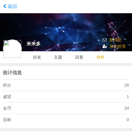
返回
发消息
米米多
加为好友
好友
主题
回复
资料
统计信息
积分
28
威望
1
金币
34
贡献
0