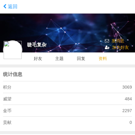
返回
发消息
睫毛复杂
加为好友
好友
主题
回复
资料
统计信息
积分
3069
威望
484
金币
2297
贡献
0