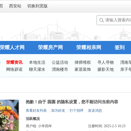
页
西安站
切换到宽版
荣耀人才网
荣耀房产网
荣耀相亲网
签到
荣耀资讯
本地生活
公益活动
律师维权
寻人寻物
渭南
网络辟谣
聊天灌水
渭南楼市
家居装饰
摄影天地
亲子
谈婚论嫁
志愿服务
有问必答
站务处理
抱歉！由于 园圆 的隐私设置，您不能访问当前内容
查看好友列表
|
加为好友
|
打个招呼
|
发送消息
活跃概况
用户组:
小学四年
注册时间: 2025-2-5 16:23