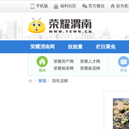
手机版
福利社区
官方微信
设为首
荣耀渭南网
政能量
栏目聚焦
荣耀房产网
荣耀人才网
荣耀相亲网
荣耀家居网
频道
栏目
家园
隐私提醒
荣
›
›