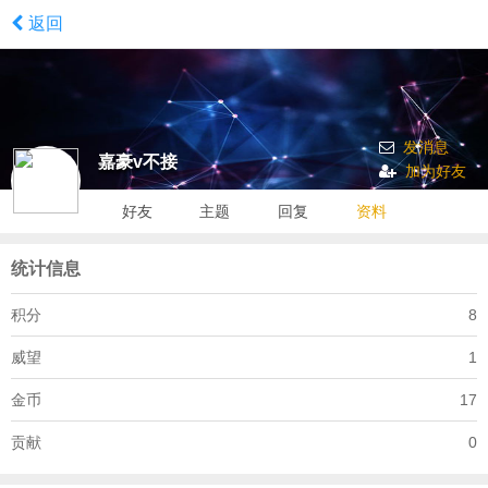
返回
发消息
嘉豪v不接
加为好友
好友
主题
回复
资料
统计信息
积分
8
威望
1
金币
17
贡献
0