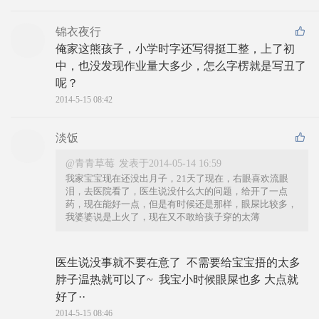
锦衣夜行
俺家这熊孩子，小学时字还写得挺工整，上了初
中，也没发现作业量大多少，怎么字楞就是写丑了
呢？
2014-5-15 08:42
淡饭
@青青草莓
发表于2014-05-14 16:59
我家宝宝现在还没出月子，21天了现在，右眼喜欢流眼
泪，去医院看了，医生说没什么大的问题，给开了一点
药，现在能好一点，但是有时候还是那样，眼屎比较多，
我婆婆说是上火了，现在又不敢给孩子穿的太薄
医生说没事就不要在意了  不需要给宝宝捂的太多 
脖子温热就可以了~  我宝小时候眼屎也多 大点就
好了··
2014-5-15 08:46