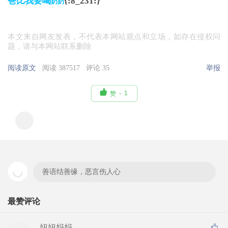
爸比我要喝
{:8_231:}
奶奶
本文来自网友发表，不代表本网站观点和立场，如存在侵权问
题，请与本网站联系删除
阅读原文
阅读 387517
评论 35
举报

1
赞
善语结善缘，恶言伤人心
最赞评论
妞妞妈妈