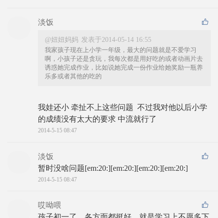
淡饭
@妞妞妈妈
发表于2014-05-14 16:55
我家孩子现在上小学一年级，最大的问题就是不爱学习
啊，小孩子还是贪玩，我每次都是用好吃的或者动画片去
诱惑她完成作业，比如说她完成一份作业给她奖励一瓶养
乐多或者其他的吃的
我娃还小 牵扯不上这些问题  不过我对他以后小学
的成绩没有太大的要求 中流就行了
2014-5-15 08:47
淡饭
暂时没啥问题[em:20:][em:20:][em:20:][em:20:]
2014-5-15 08:47
哎呦喂
孩子初一了，各方面都挺好，就是学习上不愿多下