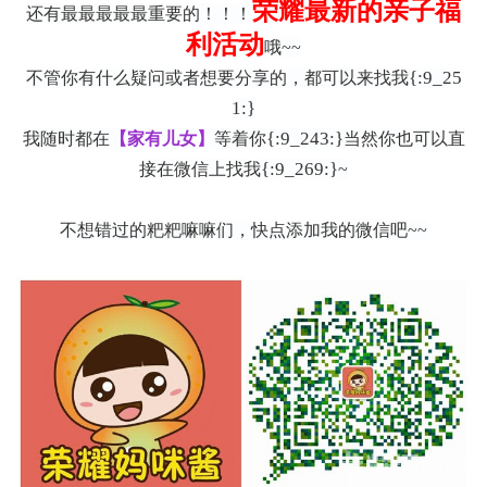
荣耀最新的亲子福
还有最最最最最重要的！！！
利活动
哦~~
{:9_25
不管你有什么疑问或者想要分享的，都可以来找我
1:}
{:9_243:}
我随时都在
【家有儿女】
等着你
当然你也可以直
{:9_269:}
接在微信上找我
~
不想错过的粑粑嘛嘛们，
快点添加我的微信吧~~