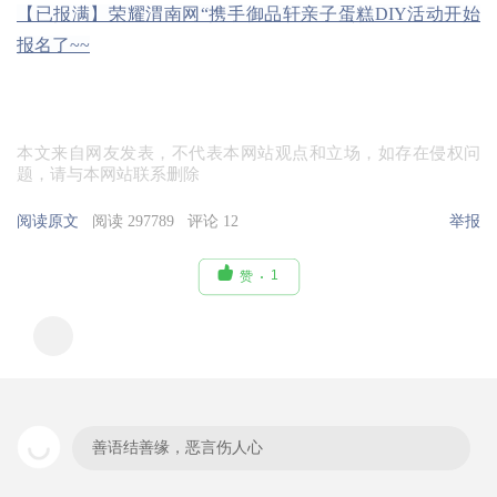
【已报满】荣耀渭南网“携手御品轩亲子蛋糕DIY活动开始
报名了~~
本文来自网友发表，不代表本网站观点和立场，如存在侵权问
题，请与本网站联系删除
阅读原文
阅读 297789
评论 12
举报

1
赞
善语结善缘，恶言伤人心