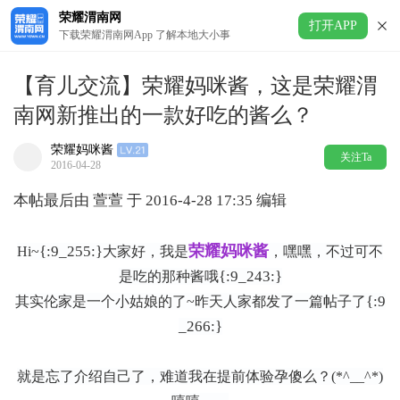
荣耀渭南网
打开APP
下载荣耀渭南网App 了解本地大小事
【育儿交流】荣耀妈咪酱，这是荣耀渭
南网新推出的一款好吃的酱么？
荣耀妈咪酱
关注Ta
2016-04-28
本帖最后由 萱萱 于 2016-4-28 17:35 编辑
荣耀妈咪酱
{:9_255:}
Hi~
大家好，我是
，
嘿嘿，不过可不
{:9_243:}
是吃的那种酱哦
{:9
其实
伦家是一个小姑娘的了~昨天人家都发了一篇帖子了
_266:}
就是忘了介绍自己了，难道我在提前体验孕傻么？(*^__^*)