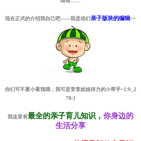
嘻嘻……
亲子版块的编辑
现在正式的介绍我自己吧——
我是咱们
~~
{:9_2
你们可不要小看我哦，
我可是萱萱姐姐得力的小帮手~
78:}
最全的亲子育儿知识，
你身边的
我
这里有
生活分享