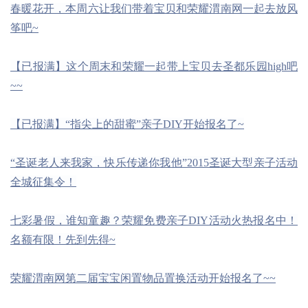
春暖花开，本周六让我们带着宝贝和荣耀渭南网一起去放风
筝吧~
【已报满】这个周末和荣耀一起带上宝贝去圣都乐园high吧
~~
【已报满】“指尖上的甜蜜”亲子DIY开始报名了~
“圣诞老人来我家，快乐传递你我他”2015圣诞大型亲子活动
全城征集令！
七彩暑假，谁知童趣？荣耀免费亲子DIY活动火热报名中！
名额有限！先到先得~
荣耀渭南网第二届宝宝闲置物品置换活动开始报名了~~