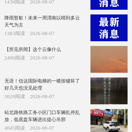
1439阅读
2026-08-07
降雨暂歇！未来一周渭南以晴到多云
天气为主
1383阅读
2026-08-07
【所见所闻】这个云像什么
2490阅读
2026-08-07
无语！信达国际电梯的一楼按键坏了
好几天也没见处理
3029阅读
2026-08-07
站北路铁路工务小区门口车辆乱停乱
放，低底盘车辆进出提心吊胆
4045阅读
2026-08-07