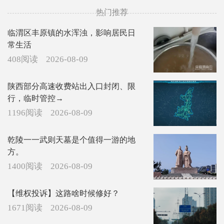
善语结善缘，恶言伤人心
最赞评论
热门推荐
临渭区丰原镇的水浑浊，影响居民日
常生活
408阅读
2026-08-09
陕西部分高速收费站出入口封闭、限
行，临时管控→
1196阅读
2026-08-09
乾陵一一武则天墓是个值得一游的地