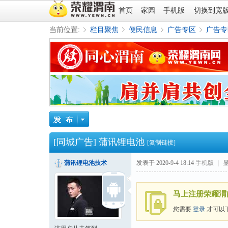
首页
家园
手机版
切换到宽
当前位置:
栏目聚焦
便民信息
广告专区
广告专
»
›
›
›
[同城广告]
蒲讯锂电池
[复制链接]
蒲讯锂电池技术
发表于 2020-9-4 18:14
手机版
|
马上注册荣耀渭
您需要
登录
才可以