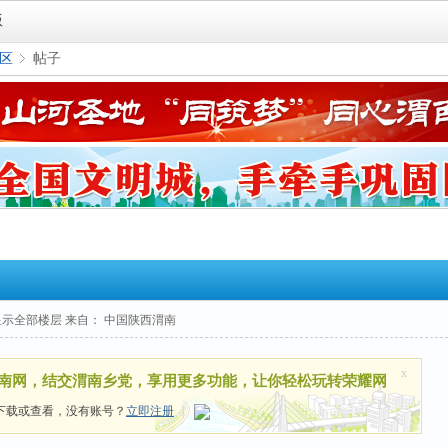
版
区
帖子
›
显示全部楼层
来自： 中国陕西渭南
x
南网，结交渭南乡党，享用更多功能，让你轻松玩转荣耀网
下载或查看，没有账号？
立即注册
|