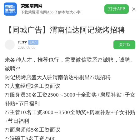
荣耀渭南网
打开APP
下载荣耀渭南网App 了解本地大小事
【同城广告】渭南信达阿记烧烤招聘
surry
关注Ta
2020-09-05
来各种人才，推荐也行，需要微信联系??诚聘，诚聘、
诚聘??
阿记烧烤店盛大入驻渭南信达梧桐里??现招聘
??大堂经理2名工资面议
??服务员30名工资2500～3000十全勤奖+房屋补贴+子女
补贴+节日福利
??主管10名工资3000～3500全勤奖+房屋补贴+子女补贴
+节日福利
??面房师傅5名工资面议
??洗碗工5名工资2500