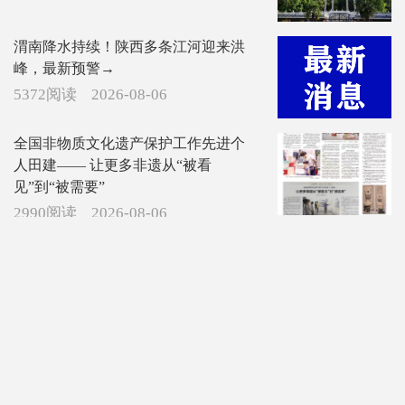
渭南降水持续！陕西多条江河迎来洪
峰，最新预警→
5372阅读
2026-08-06
全国非物质文化遗产保护工作先进个
人田建—— 让更多非遗从“被看
见”到“被需要”
2990阅读
2026-08-06
抓住三伏黄金减脂期！控糖戒零食，
多绿叶菜，代谢翻倍减脂加速
3263阅读
2026-08-06
【所见所闻】渭北下吉城南村这一带
的乡村排水也要重视下，一下雨就积
水成河