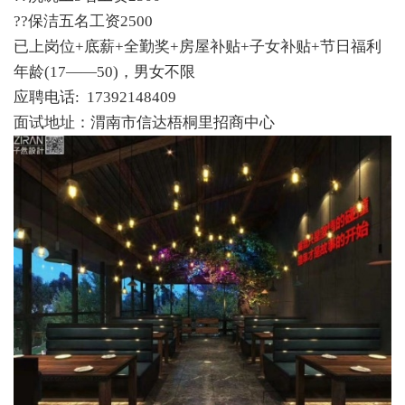
??保洁五名工资2500
已上岗位+底薪+全勤奖+房屋补贴+子女补贴+节日福利
年龄(17——50)，男女不限
应聘电话: 17392148409
面试地址：渭南市信达梧桐里招商中心