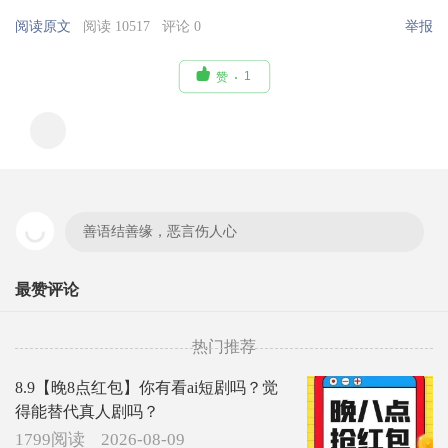
阅读原文
阅读 10517
评论 0
举报

1
赞
善语结善缘，恶言伤人心
最赞评论
热门推荐
8.9【晚8点红包】你有看ai短剧吗？觉
得能替代真人剧吗？
1799阅读
2026-08-09