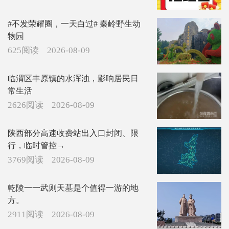
#不发荣耀圈，一天白过# 秦岭野生动
物园
625阅读
2026-08-09
临渭区丰原镇的水浑浊，影响居民日
常生活
2626阅读
2026-08-09
陕西部分高速收费站出入口封闭、限
行，临时管控→
3769阅读
2026-08-09
乾陵一一武则天墓是个值得一游的地
方。
2911阅读
2026-08-09