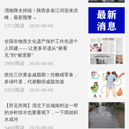
渭南降水持续！陕西多条江河迎来洪
峰，最新预警→
5372阅读
2026-08-06
全国非物质文化遗产保护工作先进个
人田建—— 让更多非遗从“被看
见”到“被需要”
2990阅读
2026-08-06
抓住三伏黄金减脂期！控糖戒零食，
多绿叶菜，代谢翻倍减脂加速
3263阅读
2026-08-06
【所见所闻】渭北下吉城南村这一带
的乡村排水也要重视下，一下雨就积
水成河
5468阅读
2026-08-06