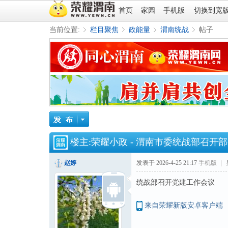
首页
家园
手机版
切换到宽
当前位置:
栏目聚焦
政能量
渭南统战
帖子
»
›
›
›
楼主:
荣耀小政
-
渭南市委统战部召开部
赵婷
发表于 2026-4-25 21:17
手机版
|
统战部召开党建工作会议
来自荣耀新版安卓客户端