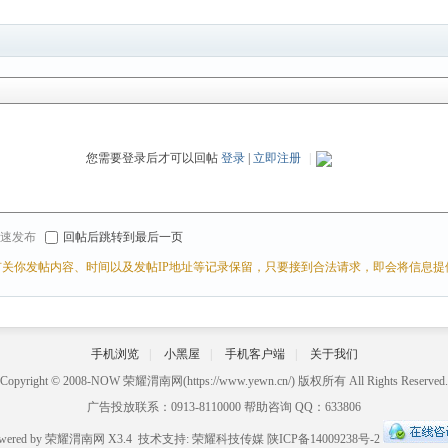
您需要登录后才可以回帖
登录
|
立即注册
|
r 快速发布
回帖后跳转到最后一页
关你发帖内容、时间以及发帖IP地址等记录保留，只要接到合法请求，即会将信息提
手机浏览
|
小黑屋
|
手机客户端
|
关于我们
Copyright © 2008-NOW
荣耀渭南网
(https://www.yewn.cn/) 版权所有 All Rights Reserved.
广告投放联系：0913-8110000 帮助咨询 QQ：633806
wered by
荣耀渭南网
X3.4
技术支持:
荣耀科技传媒
陕ICP备14009238号-2