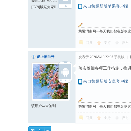
签到天数: 685 天
来自荣耀新版苹果客户端
[LV.9]以坛为家II
荣耀渭南网---每天我们都在影响
回复
支持
反对
爱上凉白开
发表于 2026-5-19 22:05
手机版
|
落实落细各项工作措施，推
来自荣耀新版安卓客户端
该用户从未签到
荣耀渭南网---每天我们都在影响
回复
支持
反对