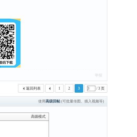
举报
返回列表
1
2
3
/ 3 页
使用
高级回帖
(可批量传图、插入视频等)
高级模式