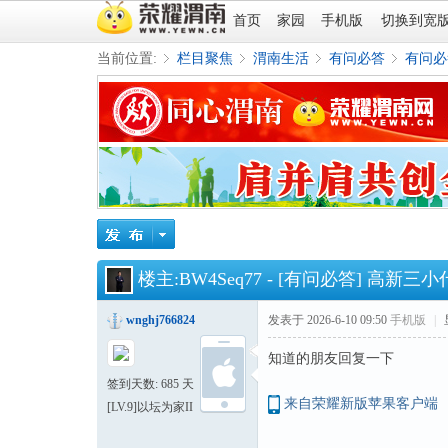
首页
家园
手机版
切换到宽
当前位置:
栏目聚焦
渭南生活
有问必答
有问必
»
›
›
›
楼主:
BW4Seq77
-
[有问必答]
高新三小
wnghj766824
发表于 2026-6-10 09:50
手机版
|
知道的朋友回复一下
签到天数: 685 天
来自荣耀新版苹果客户端
[LV.9]以坛为家II