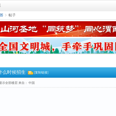
版
答
帖子
›
什么时候招生
[复制链接]
显示全部楼层
来自： 中国