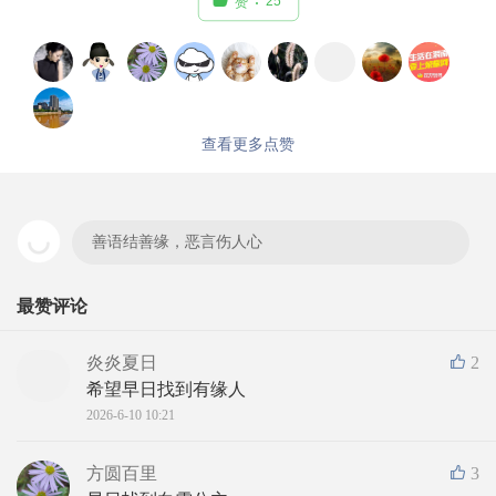

25
赞
查看更多点赞
善语结善缘，恶言伤人心
最赞评论
炎炎夏日
2
希望早日找到有缘人
2026-6-10 10:21
方圆百里
3