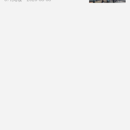
好味入席，東所食集|東所食集全阵容
曝光
2112阅读
2026-08-08
【所见所闻】家门口的省运会，你去
了吗？
3378阅读
2026-08-08
【已回复】省运会火炬手封路
4370阅读
2026-08-08
罚款200元扣6分！渭南高速上这些车
辆超速行驶被处罚