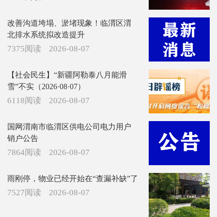
改善沟道垮塌、淤堵现象！临渭区渭
北排水系统拟改造提升
7375阅读
2026-08-07
【社会民生】“新疆阿勒泰八月能滑
雪”不实（2026·08·07）
6118阅读
2026-08-07
国网渭南市临渭区供电公司电力用户
销户公告
7864阅读
2026-08-07
雨刚停，物业已经开始在“查漏补缺”了
7527阅读
2026-08-07