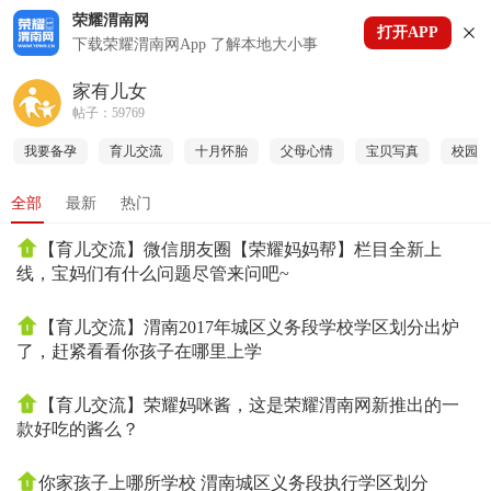
荣耀渭南网
打开APP
下拉刷新
下载荣耀渭南网App 了解本地大小事
家有儿女
帖子：59769
我要备孕
育儿交流
十月怀胎
父母心情
宝贝写真
校园故
全部
最新
热门
【育儿交流】微信朋友圈【荣耀妈妈帮】栏目全新上
线，宝妈们有什么问题尽管来问吧~
【育儿交流】渭南2017年城区义务段学校学区划分出炉
了，赶紧看看你孩子在哪里上学
【育儿交流】荣耀妈咪酱，这是荣耀渭南网新推出的一
款好吃的酱么？
你家孩子上哪所学校 渭南城区义务段执行学区划分