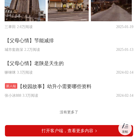
三聿田
2.6万阅读
2025-01-19
【父母心情】节能减排
城市套路深
2.2万阅读
2025-01-13
【父母心情】老陕是天生的
哆唻咪
3.3万阅读
2024-02-14
【校园故事】幼升小需要哪些资料
张小冰888
3.3万阅读
2024-02-14
没有更多了
打开客户端，查看更多内容
发帖