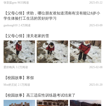
张亚茹grm
9633阅读
2025-05-22
【父母心情】求助，哪位朋友谁知道渭南有没有能让8岁小
学生体验打工生活的苦好好学习
gaohong610
2.4万阅读
2025-03-09
【父母心情】潼关老家的雪
爱的晚风
3.2万阅读
2025-02-08
【校园故事】寒假
Mor的王妃
2.1万阅读
2025-01-20
【校园故事】高三适应性训练题考试结束了