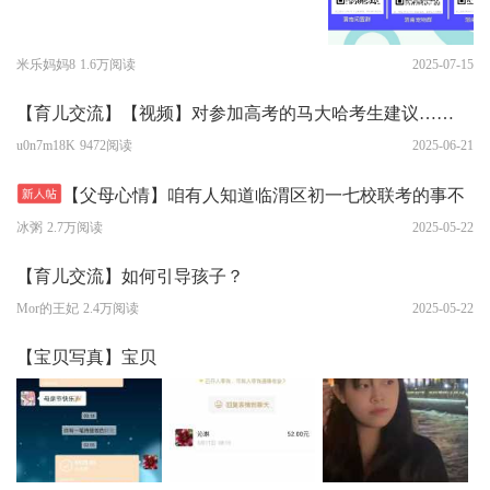
米乐妈妈8
1.6万阅读
2025-07-15
【育儿交流】【视频】对参加高考的马大哈考生建议……
u0n7m18K
9472阅读
2025-06-21
【父母心情】咱有人知道临渭区初一七校联考的事不
冰粥
2.7万阅读
2025-05-22
【育儿交流】如何引导孩子？
Mor的王妃
2.4万阅读
2025-05-22
【宝贝写真】宝贝