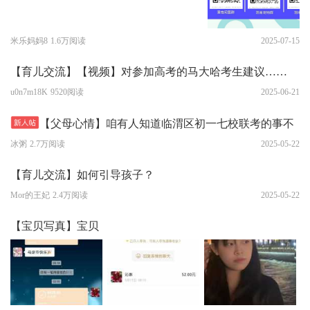
米乐妈妈8
1.6万阅读
2025-07-15
【育儿交流】【视频】对参加高考的马大哈考生建议……
u0n7m18K
9520阅读
2025-06-21
【父母心情】咱有人知道临渭区初一七校联考的事不
冰粥
2.7万阅读
2025-05-22
【育儿交流】如何引导孩子？
Mor的王妃
2.4万阅读
2025-05-22
【宝贝写真】宝贝