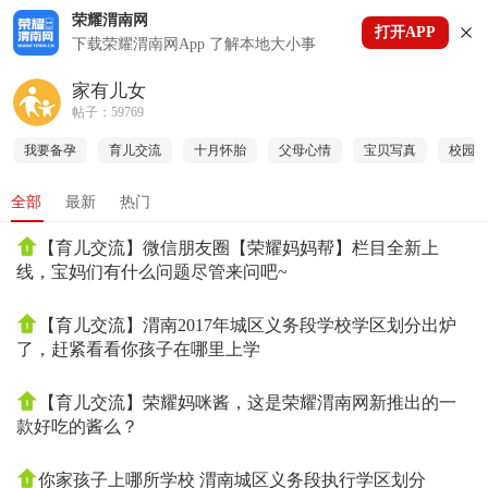
荣耀渭南网
打开APP
下拉刷新
下载荣耀渭南网App 了解本地大小事
家有儿女
帖子：59769
我要备孕
育儿交流
十月怀胎
父母心情
宝贝写真
校园故
全部
最新
热门
【育儿交流】微信朋友圈【荣耀妈妈帮】栏目全新上
线，宝妈们有什么问题尽管来问吧~
【育儿交流】渭南2017年城区义务段学校学区划分出炉
了，赶紧看看你孩子在哪里上学
【育儿交流】荣耀妈咪酱，这是荣耀渭南网新推出的一
款好吃的酱么？
你家孩子上哪所学校 渭南城区义务段执行学区划分