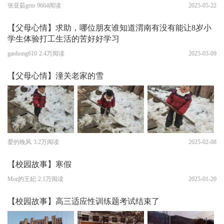
张亚茹grm
9664阅读
2025-05-22
【父母心情】求助，哪位朋友谁知道渭南有没有能让8岁小
学生体验打工生活的苦好好学习
gaohong610
2.4万阅读
2025-03-09
【父母心情】潼关老家的雪
爱的晚风
3.2万阅读
2025-02-08
【校园故事】寒假
Mor的王妃
2.1万阅读
2025-01-20
【校园故事】高三适应性训练题考试结束了