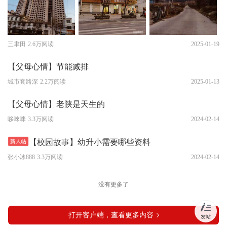
三聿田
2.6万阅读
2025-01-19
【父母心情】节能减排
城市套路深
2.2万阅读
2025-01-13
【父母心情】老陕是天生的
哆唻咪
3.3万阅读
2024-02-14
【校园故事】幼升小需要哪些资料
张小冰888
3.3万阅读
2024-02-14
没有更多了
打开客户端，查看更多内容
发帖