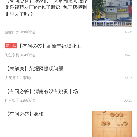
【有问必答】耀友们，大家知道前进路
龙泉福苑对面的“包子新语”包子店搬到
哪里去了吗？
紫缘归梦
1660阅读
07-03
【有问必答】高新幸福城业主
飞鱼寒梅
1845阅读
06-29
【未解决】荣耀网提现问题
头皮屑
1954阅读
06-28
【有问必答】渭南有没有跳蚤市场
佳人如玉
2266阅读
06-26
【有问必答】象棋