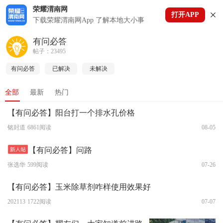
荣耀渭南网
打开APP
下拉刷新
下载荣耀渭南网App 了解本地大小事
有问必答
帖子：23495
有问必答
已解决
未解决
全部
最新
热门
【有问必答】阳台打一个排水孔价格
铭封道
6861阅读
08-05
【有问必答】问路
张选华
599阅读
07-26
【有问必答】玉米除草剂咋样使用效果好
202113
1722阅读
07-07