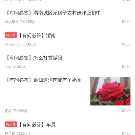
【有问必答】渭南城区无房子农村娃咋上初中
烟火酿金
7437阅读
05-26
【有问必答】渭南
Victory123
5333阅读
05-26
【有问必答】怎么打赏撤回
hwa
5265阅读
05-17
【有问必答】谁知道渭南哪有羊奶卖
婲婲
7626阅读
05-15
【有问必答】车展
包年传
5423阅读
04-20