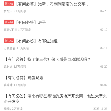
【有问必答】光新，刁刘到渭南的公交车，
梦醒－
2.1万阅读
02-20
【有问必答】房子
嘉豪v不接
1.7万阅读
02-19
【有问必答】有哪位知道
万象皆春
1.3万阅读
02-14
【有问必答】换了第三代社保卡后是自动激活吗？
铭封道
1.8万阅读
01-29
【有问必答】鸡蛋疑虑
哆唻咪
1.4万阅读
01-07
【有问必答】渭南有哪些靠谱的房地产开发商，包过大型央
企开发商
楠楠y
2万阅读
2025-11-28