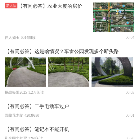
【有问必答】农业大厦的房价
佳人如玉
6614阅读
06-04
【有问必答】这是啥情况？车雷公园发现多个断头路
挑战极限2025
1.2万阅读
06-03
【有问必答】二手电动车过户
西蘭花木蘭
4203阅读
06-01
【有问必答】笔记本不能开机
和光同尘的羿
7268阅读
05-26