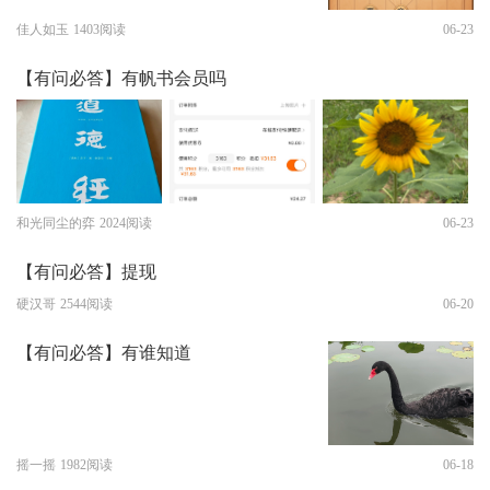
佳人如玉
1403阅读
06-23
【有问必答】有帆书会员吗
和光同尘的弈
2024阅读
06-23
【有问必答】提现
硬汉哥
2544阅读
06-20
【有问必答】有谁知道
摇一摇
1982阅读
06-18