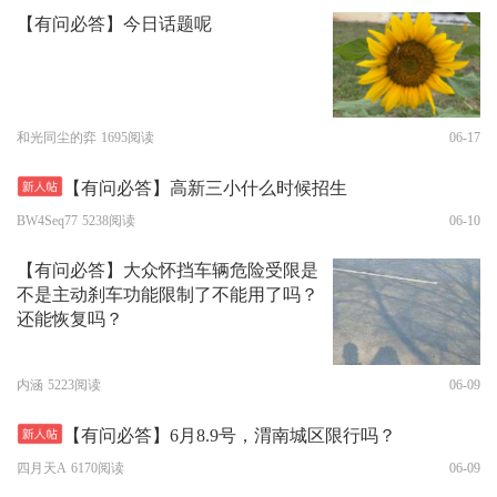
【有问必答】今日话题呢
和光同尘的弈
1695阅读
06-17
【有问必答】高新三小什么时候招生
BW4Seq77
5238阅读
06-10
【有问必答】大众怀挡车辆危险受限是
不是主动刹车功能限制了不能用了吗？
还能恢复吗？
内涵
5223阅读
06-09
【有问必答】6月8.9号，渭南城区限行吗？
四月天A
6170阅读
06-09