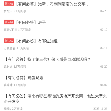
【有问必答】光新，刁刘到渭南的公交车，
梦醒－
2.1万阅读
02-20
【有问必答】房子
嘉豪v不接
1.7万阅读
02-19
【有问必答】有哪位知道
万象皆春
1.3万阅读
02-14
【有问必答】换了第三代社保卡后是自动激活吗？
铭封道
1.8万阅读
01-29
【有问必答】鸡蛋疑虑
哆唻咪
1.4万阅读
01-07
【有问必答】渭南有哪些靠谱的房地产开发商，包过大型央
企开发商
楠楠y
2万阅读
2025-11-28