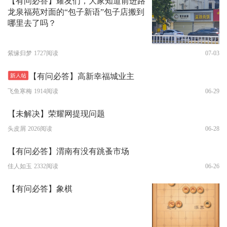
【有问必答】耀友们，大家知道前进路
龙泉福苑对面的“包子新语”包子店搬到
哪里去了吗？
紫缘归梦
1727阅读
07-03
【有问必答】高新幸福城业主
飞鱼寒梅
1914阅读
06-29
【未解决】荣耀网提现问题
头皮屑
2026阅读
06-28
【有问必答】渭南有没有跳蚤市场
佳人如玉
2332阅读
06-26
【有问必答】象棋