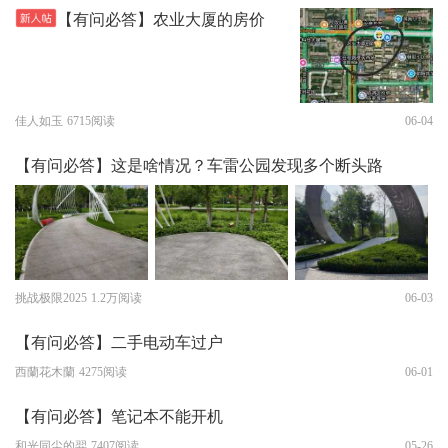
【有问必答】农业大厦的房价
佳人如玉
6715阅读
06-04
【有问必答】这是啥情况？车雷公园发现多个断头路
挑战极限2025
1.2万阅读
06-03
【有问必答】二手电动车过户
西蘭花木蘭
4275阅读
06-01
【有问必答】笔记本不能开机
和光同尘的羿
7407阅读
05-26