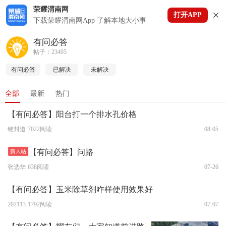
荣耀渭南网
打开APP
下拉刷新
下载荣耀渭南网App 了解本地大小事
有问必答
帖子：23495
有问必答
已解决
未解决
全部
最新
热门
【有问必答】阳台打一个排水孔价格
铭封道
7022阅读
08-05
【有问必答】问路
张选华
638阅读
07-26
【有问必答】玉米除草剂咋样使用效果好
202113
1792阅读
07-07