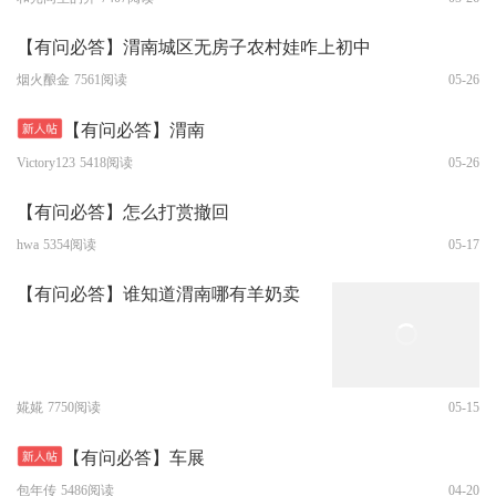
【有问必答】渭南城区无房子农村娃咋上初中
烟火酿金
7561阅读
05-26
【有问必答】渭南
Victory123
5418阅读
05-26
【有问必答】怎么打赏撤回
hwa
5354阅读
05-17
【有问必答】谁知道渭南哪有羊奶卖
婲婲
7750阅读
05-15
【有问必答】车展
包年传
5486阅读
04-20