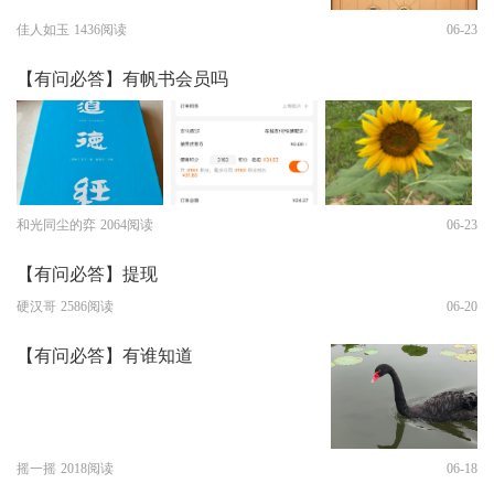
佳人如玉
1436阅读
06-23
【有问必答】有帆书会员吗
和光同尘的弈
2064阅读
06-23
【有问必答】提现
硬汉哥
2586阅读
06-20
【有问必答】有谁知道
摇一摇
2018阅读
06-18