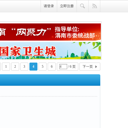
请登录
立即注册
1
2
3
4
5
6
/ 6 页
下一页