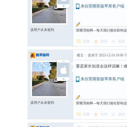
来自荣耀新版苹果客户端
该用户从未签到
荣耀渭南网---每天我们都在影响
回复
支持
反对
糖果咖啡
楼主
|
发表于 2023-12-24 10:08
要是家长知道会这样说嘛！
来自荣耀新版苹果客户端
该用户从未签到
荣耀渭南网---每天我们都在影响
回复
支持
反对