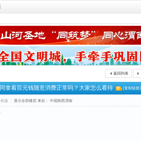
版
返回列表
同拿着百元钱随意消费正常吗？大家怎么看待
[复制链接]
手机版
|
显示全部楼层
来自： 中国陕西渭南
子