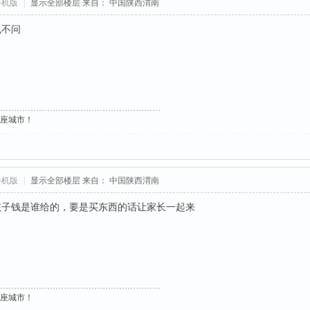
手机版
|
显示全部楼层
来自： 中国陕西渭南
也不问
这座城市！
手机版
|
显示全部楼层
来自： 中国陕西渭南
孩子钱是谁给的，要是买东西的话让家长一起来
这座城市！