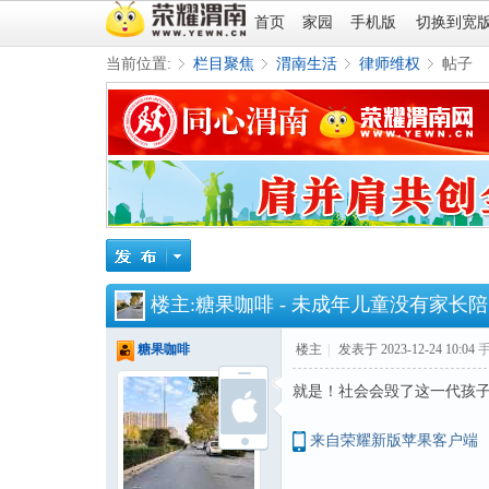
首页
家园
手机版
切换到宽
当前位置:
栏目聚焦
渭南生活
律师维权
帖子
»
›
›
›
楼主:
糖果咖啡
-
未成年儿童没有家长陪
糖果咖啡
楼主
|
发表于 2023-12-24 10:04
就是！社会会毁了这一代孩
来自荣耀新版苹果客户端