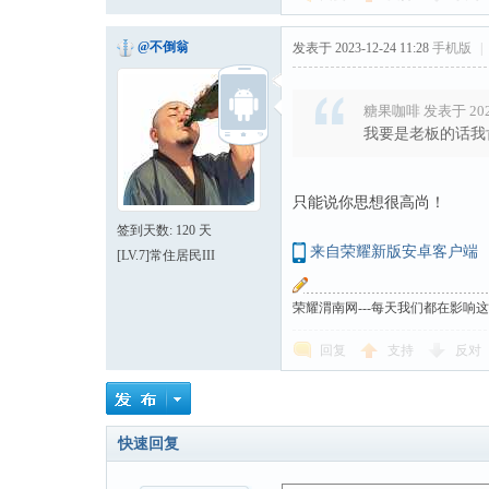
@不倒翁
发表于 2023-12-24 11:28
手机版
|
糖果咖啡 发表于 2023-
我要是老板的话我
只能说你思想很高尚！
签到天数: 120 天
来自荣耀新版安卓客户端
[LV.7]常住居民III
荣耀渭南网---每天我们都在影响
回复
支持
反对
快速回复