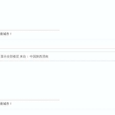
这座城市！
显示全部楼层
来自： 中国陕西渭南
这座城市！