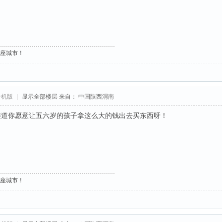
这座城市！
手机版
|
显示全部楼层
来自： 中国陕西渭南
难道你愿意让五六岁的孩子拿这么大的钱出去买东西呀！
这座城市！