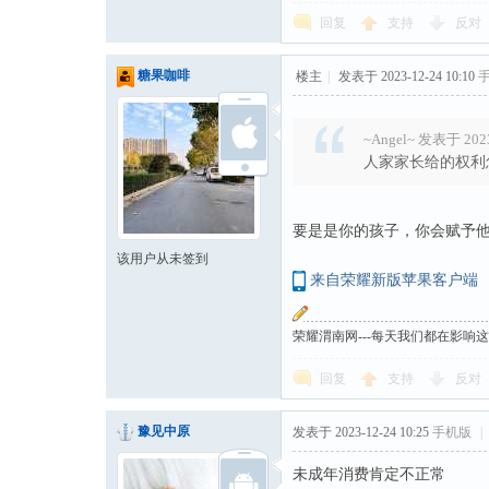
回复
支持
反对
糖果咖啡
楼主
|
发表于 2023-12-24 10:10
~Angel~ 发表于 2023
人家家长给的权利
要是是你的孩子，你会赋予
该用户从未签到
来自荣耀新版苹果客户端
荣耀渭南网---每天我们都在影响
回复
支持
反对
豫见中原
发表于 2023-12-24 10:25
手机版
|
未成年消费肯定不正常