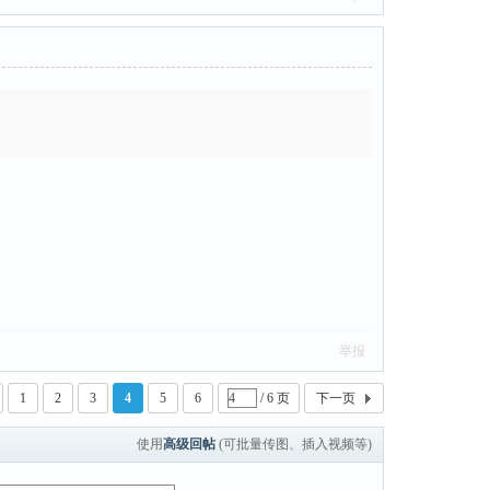
举报
1
2
3
4
5
6
/ 6 页
下一页
使用
高级回帖
(可批量传图、插入视频等)