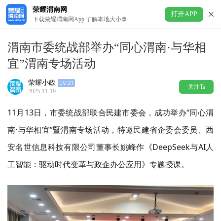
荣耀渭南网
打开APP
下载荣耀渭南网App 了解本地大小事
渭南市委统战部举办“同心渭南·与华相
宜”渭南专场活动
荣耀小政
关注Ta
2025-11-19
11月13日，市委统战部
联合民建市委会
，
成功举办“
同心渭
南
·
与华相宜
”
暨渭南专场活动，
特邀民建省企委会委员、西
安名世信息科技有限公司董事长姚峰作《
DeepSeek与AI人
工智能：驱动时代变革与政企办公应用》专题授课。