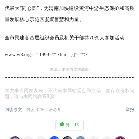
代最大
“
同心圆
”
，为渭南加快建设黄河中游生态保护和高质
量发展核心示范区凝聚智慧和力量。
全市
民建各
基层组织会员及机关干部共
70余人参加活动。
www.w3.org="" 1999="" xhtml"}]"="">
（
来源：渭南市委统战部）
本文来自网友发表，不代表本网站观点和立场，如存在侵权问
题，请与本网站联系删除
阅读原文
阅读 3136
评论 9
举报

13
赞