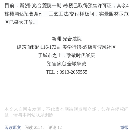
目前，新洲·光合麓
院
一期5栋楼已取得预售许可证，其余4
栋楼均达预售条件，工艺工法/交付样板间，实景园林示范
区已盛大开放。
新洲·光合麓院
建筑面积约116-173㎡ 美学行馆-酒店度假风社区
于城市之上，致敬时代峯层
预售盛启 全城争藏
TEL：0913-2055555
本文来自网友发表，不代表本网站观点和立场，如存在侵权问
题，请与本网站联系删除
阅读原文
阅读 25548
评论 12
举报