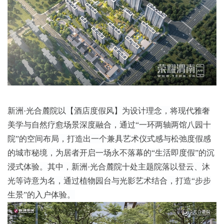
新洲·光合麓院以【酒店度假风】为设计理念，将现代雅奢
美学与自然疗愈场景深度融合，通过“一环两轴两馆八园十
院”的空间布局，打造出一个兼具艺术仪式感与松弛度假感
的城市秘境，为居者开启一场永不落幕的“生活即度假”的沉
浸式体验。其中，新洲·光合麓院十处主题院落以登云、沐
光等诗意为名，通过植物园台与光影艺术结合，打造“步步
生景”的入户体验。