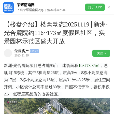
荣耀渭南网
打开APP
下载荣耀渭南网App 了解本地大小事
【楼盘介绍】楼盘动态20251119│新洲·
光合麓院约116~173㎡度假风社区，实
景园林示范区盛大开放
荣耀房产
关注Ta
2025-11-19
新洲·光合麓院项目总占地95亩，建筑面积
193778.85㎡
，总
规划15栋楼，其中5栋高层26层，层高3米；8栋小高层总高
为17层，2栋小高层总高16层，层高3.1米--3.25米，居住空间
开阔。小区设计总高不超过80米，日照不低于3h，容积率仅
2.5，低密度高品质的改善社区。