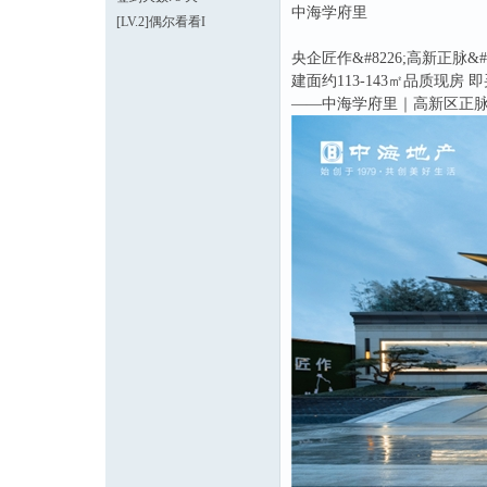
中海学府里
[LV.2]偶尔看看I
央企匠作&#8226;高新正脉&#
建面约113-143㎡品质现房 
——中海学府里｜高新区正