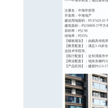
——中海学府里｜项目基本
注册名：中海学府里
开发商：中海地产
建设用地面积：约 87429.43
建筑面积：约338899.57平方
容积率：约2.90
绿地率：约35%
【楼栋规划】：由颇具传统风
【教育配套】：满足3-18
业技术学院等。
【医疗配套】：近邻渭南市中医
【商业配套】：地块东侧约3
【产品区间】：建面约113-1