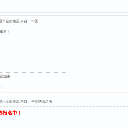
显示全部楼层
来自： 中国
接车送！
这座城市！
对
0
显示全部楼层
来自： 中国陕西渭南
火热报名中！