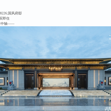
8226;国风府邸
即买即住
脉中轴——