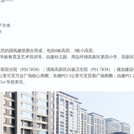
情况——
 平方米
米
范的国风建筑围合而成，包括8栋高层、3栋小高层。
岁全学龄教育及艺术培训等。自建幼儿园、周边环绕高新区第四小学、高新
院分院（约0.5KM）；渭南高新区白杨卫生院（约1.7KM）；规划建设中
公里可至万达广场核心商圈，东侧约3.5公里可至贸易广场商圈；自建约1.
73㎡学府美宅。