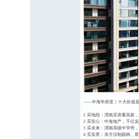
——中海学府里｜十大价值
1·买地段：渭南买房看高新
2·买安心：中海地产，千亿
3·买未来：渭南高级中学旁
4·买实景：东方仪制园林、