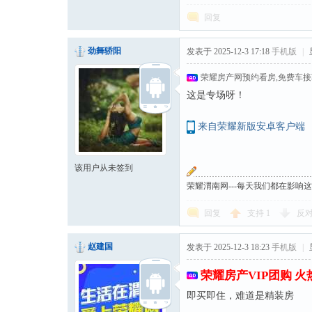
回复
劲舞骄阳
发表于 2025-12-3 17:18
手机版
|
荣耀房产网预约看房,免费车
这是专场呀！
来自荣耀新版安卓客户端
该用户从未签到
荣耀渭南网---每天我们都在影响
回复
支持
1
反
赵建国
发表于 2025-12-3 18:23
手机版
|
荣耀房产VIP团购 
即买即住，难道是精装房