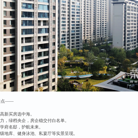
卖点——
，高新买房选中海。
实力，绿档央企，房企稳交付白名单。
，学府名邸，护航未来。
星级地库、健身泳池、私宴厅等实景呈现。