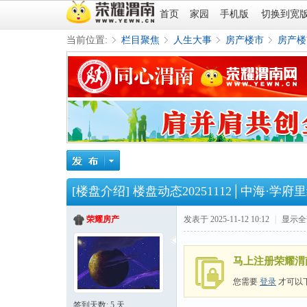
首页
家园
手机版
切换到宽
当前位置:
栏目聚焦
人生大事
房产楼市
房产楼
»
›
›
›
[楼盘介绍]
楼盘动态20251112│中海·学府
荣耀房产
发表于 2025-11-12 10:12
|
显示全
马上注册荣耀渭
您需要
登录
才可以
签到天数: 5 天