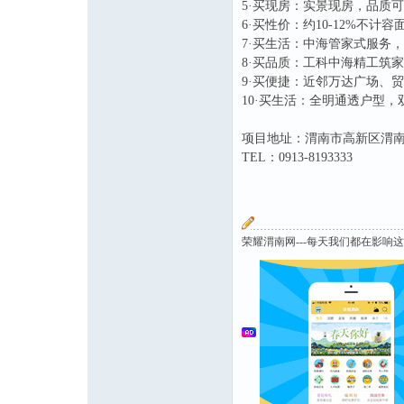
5·买现房：实景现房，品质
6·买性价：约10-12%不
7·买生活：中海管家式服务，
8·买品质：工科中海精工筑
9·买便捷：近邻万达广场、
10·买生活：全明通透户型，
项目地址：渭南市高新区渭
TEL：0913-8193333
荣耀渭南网---每天我们都在影响