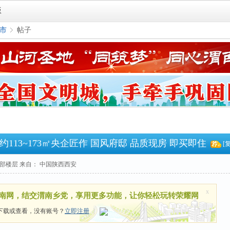
版
市
帖子
›
里约113~173㎡央企匠作 国风府邸 品质现房 即买即住
[
部楼层
来自： 中国陕西西安
x
南网，结交渭南乡党，享用更多功能，让你轻松玩转荣耀网
下载或查看，没有账号？
立即注册
|