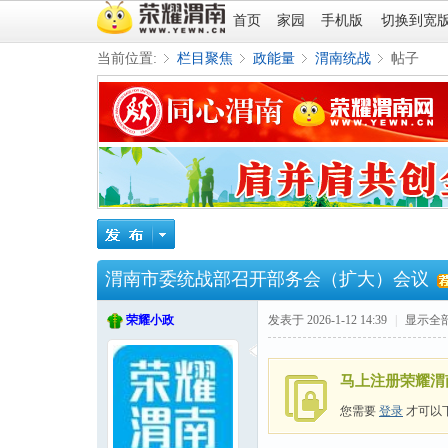
首页
家园
手机版
切换到宽
当前位置:
栏目聚焦
政能量
渭南统战
帖子
»
›
›
›
渭南市委统战部召开部务会（扩大）会议
荣耀小政
发表于 2026-1-12 14:39
|
显示全
马上注册荣耀渭
您需要
登录
才可以