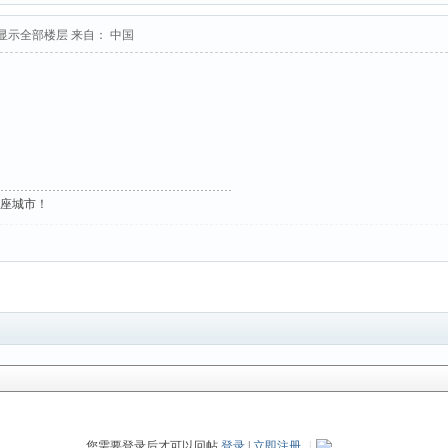
显示全部楼层
来自： 中国
这座城市！
您需要登录后才可以回帖
登录
|
立即注册
|