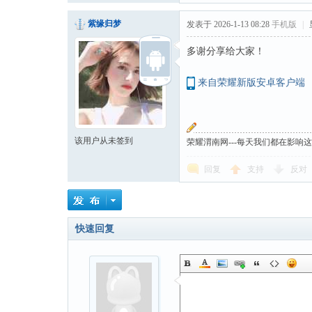
紫缘归梦
发表于 2026-1-13 08:28
手机版
|
多谢分享给大家！
来自荣耀新版安卓客户端
该用户从未签到
荣耀渭南网---每天我们都在影响
回复
支持
反对
快速回复