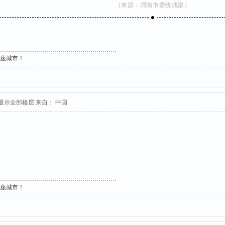
（
来源：渭南市委统战部
）
这座城市！
显示全部楼层
来自： 中国
这座城市！