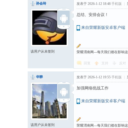
孙会玲
发表于 2026-1-12 18:48
手机版
|
总结、安排会议！
来自荣耀新版安卓客户端
该用户从未签到
荣耀渭南网---每天我们都在影响
回复
支持
反对
华骅
发表于 2026-1-12 19:55
手机版
|
加强网络统战工作
来自荣耀新版安卓客户端
该用户从未签到
荣耀渭南网---每天我们都在影响