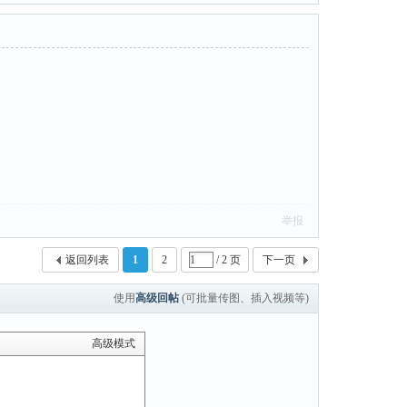
举报
返回列表
1
2
/ 2 页
下一页
使用
高级回帖
(可批量传图、插入视频等)
高级模式