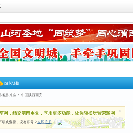
版
[复制链接]
部楼层
来自： 中国陕西西安
x
南网，结交渭南乡党，享用更多功能，让你轻松玩转荣耀网
下载或查看，没有账号？
立即注册
|